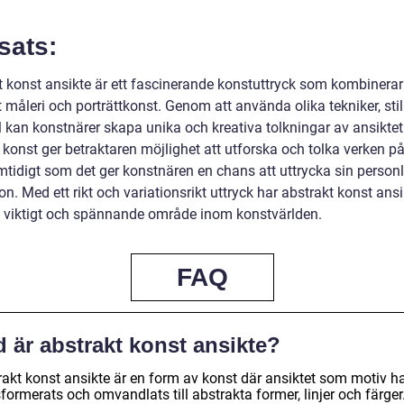
sats:
t konst ansikte är ett fascinerande konstuttryck som kombinerar
 måleri och porträttkonst. Genom att använda olika tekniker, sti
l kan konstnärer skapa unika och kreativa tolkningar av ansikte
konst ger betraktaren möjlighet att utforska och tolka verken på
mtidigt som det ger konstnären en chans att uttrycka sin personli
on. Med ett rikt och variationsrikt uttryck har abstrakt konst ansi
ett viktigt och spännande område inom konstvärlden.
FAQ
 är abstrakt konst ansikte?
rakt konst ansikte är en form av konst där ansiktet som motiv h
formerats och omvandlats till abstrakta former, linjer och färger