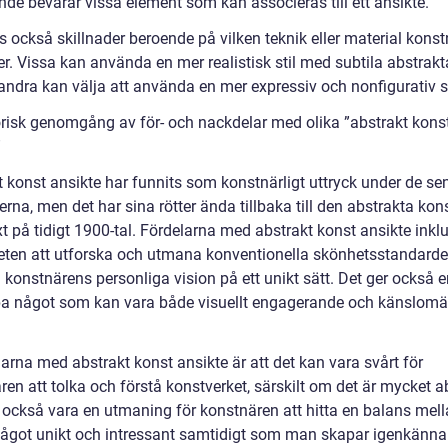
nde bevarar vissa element som kan associeras till ett ansikte.
s också skillnader beroende på vilken teknik eller material kons
. Vissa kan använda en mer realistisk stil med subtila abstrakta
ndra kan välja att använda en mer expressiv och nonfigurativ st
orisk genomgång av för- och nackdelar med olika ”abstrakt kons
”
t konst ansikte har funnits som konstnärligt uttryck under de se
rna, men det har sina rötter ända tillbaka till den abstrakta kon
t på tidigt 1900-tal. Fördelarna med abstrakt konst ansikte inkl
eten att utforska och utmana konventionella skönhetsstandarde
 konstnärens personliga vision på ett unikt sätt. Det ger också 
pa något som kan vara både visuellt engagerande och känslomä
arna med abstrakt konst ansikte är att det kan vara svårt för
ren att tolka och förstå konstverket, särskilt om det är mycket a
 också vara en utmaning för konstnären att hitta en balans mell
ågot unikt och intressant samtidigt som man skapar igenkänn