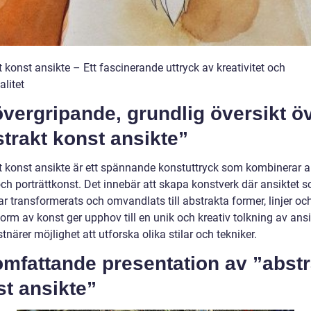
 konst ansikte – Ett fascinerande uttryck av kreativitet och
alitet
vergripande, grundlig översikt ö
trakt konst ansikte”
t konst ansikte är ett spännande konstuttryck som kombinerar a
och porträttkonst. Det innebär att skapa konstverk där ansiktet 
r transformerats och omvandlats till abstrakta former, linjer och
rm av konst ger upphov till en unik och kreativ tolkning av ansi
tnärer möjlighet att utforska olika stilar och tekniker.
mfattande presentation av ”abstr
t ansikte”