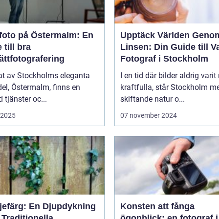
foto på Östermalm: En
Upptäck Världen Geno
 till bra
Linsen: Din Guide till V
ättfotografering
Fotograf i Stockholm
tat av Stockholms eleganta
I en tid där bilder aldrig varit
el, Östermalm, finns en
kraftfulla, står Stockholm m
tjänster oc...
skiftande natur o...
i 2025
07 november 2024
ljefärg: En Djupdykning
Konsten att fånga
 Traditionella
ögonblick: en fotograf i