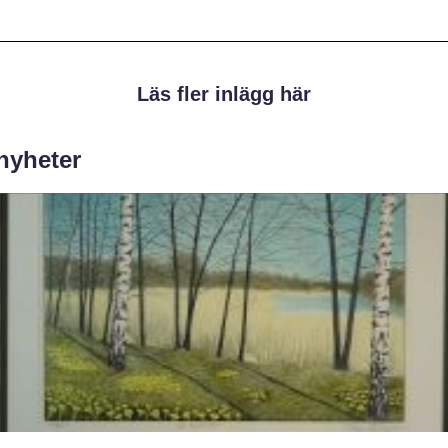
Läs fler inlägg här
 nyheter