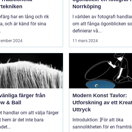
rtekniken
Norrköping
efärg har en lång och rik
I världen av fotografi handlar
ia, och är känd för sina
om att fånga ögonblicken s
.
definierar vå...
tember 2024
11 mars 2024
vänliga färger från
Modern Konst Tavlor:
ow & Ball
Utforskning av ett Kreat
Uttryck
t handlar om att välja färger
tt hem är det inte bara
Introduktion: [För att öka
det...
sannolikheten för en framtr