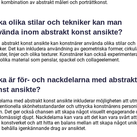
n kombination av abstrakt måleri och porträttkonst.
ka olika stilar och tekniker kan man
vända inom abstrakt konst ansikte?
 abstrakt konst ansikte kan konstnärer använda olika stilar och
iker. Det kan inkludera användning av geometriska former, cirkul
er, linjer och olika texturer. Konstnärer kan också experimenter
olika material som penslar, spackel och collageelement.
ka är för- och nackdelarna med abstrakt
nst ansikte?
elarna med abstrakt konst ansikte inkluderar möjligheten att u
entionella skönhetsstandarder och uttrycka konstnärens person
on. Det ger också chansen att skapa något visuellt engagerande
lomässigt djupt. Nackdelarna kan vara att det kan vara svårt att
 konstverket och att hitta en balans mellan att skapa något unik
 behålla igenkännande drag av ansiktet.