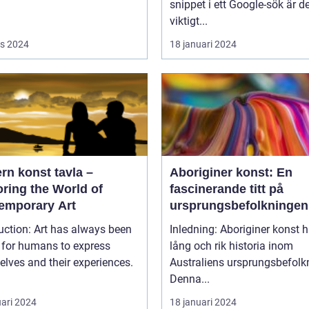
snippet i ett Google-sök är d
viktigt...
s 2024
18 januari 2024
rn konst tavla –
Aboriginer konst: En
ring the World of
fascinerande titt på
emporary Art
ursprungsbefolkningen
unika konstform
uction: Art has always been
Inledning: Aboriginer konst h
 for humans to express
lång och rik historia inom
lves and their experiences.
Australiens ursprungsbefolk
Denna...
uari 2024
18 januari 2024