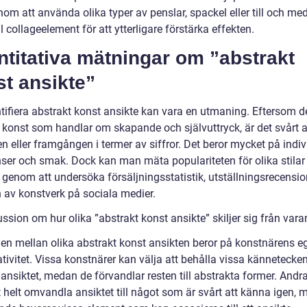
om att använda olika typer av penslar, spackel eller till och med
ll collageelement för att ytterligare förstärka effekten.
titativa mätningar om ”abstrakt
t ansikte”
tifiera abstrakt konst ansikte kan vara en utmaning. Eftersom de
 konst som handlar om skapande och självuttryck, är det svårt 
en eller framgången i termer av siffror. Det beror mycket på indiv
nser och smak. Dock kan man mäta populariteten för olika stilar
r genom att undersöka försäljningsstatistik, utställningsrecensi
n av konstverk på sociala medier.
ssion om hur olika ”abstrakt konst ansikte” skiljer sig från var
den mellan olika abstrakt konst ansikten beror på konstnärens eg
tivitet. Vissa konstnärer kan välja att behålla vissa kännetecke
ansiktet, medan de förvandlar resten till abstrakta former. Andr
t helt omvandla ansiktet till något som är svårt att känna igen, 