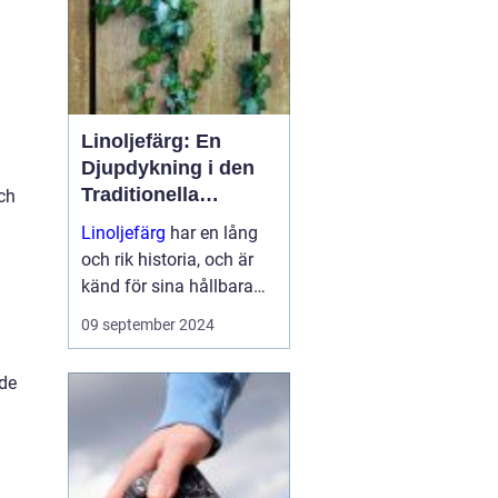
Linoljefärg: En
Djupdykning i den
Traditionella
och
Målartekniken
Linoljefärg
har en lång
och rik historia, och är
känd för sina hållbara
och miljövänliga
09 september 2024
egenskaper. Ge...
ade