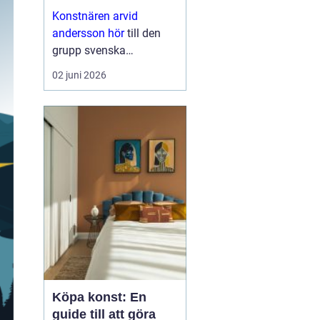
nutid
Konstnären arvid
andersson hör
till den
grupp svenska
bildskapare som rör sig
02 juni 2026
tryggt mellan klassisk
hantverksskicklighet och
ett mer samtida uttryck. I
hans verk möts vardag
och fördjupning, ofta
med motiv som...
Köpa konst: En
guide till att göra