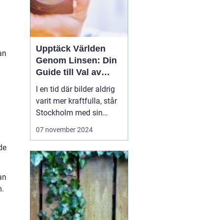
Upptäck Världen
an
Genom Linsen: Din
Guide till Val av
Fotograf i
I en tid där bilder aldrig
Stockholm
varit mer kraftfulla, står
Stockholm med sin
skiftande natur och
07 november 2024
levande stadssilhuett
de
som en lekplats för
fotokonsten. Vare sig det
gäller livets stora
an
ögonblick, som bröllop
m.
eller födel...