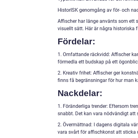
HistorISK genomgång av för- och nac
Affischer har länge använts som ett s
visuellt sätt. Här är några historiska
Fördelar:
1. Omfattande räckvidd: Affischer kan 
förmedla ett budskap på ett ögonblic
2. Kreativ frihet: Affischer ger konstn
finns få begränsningar för hur man ka
Nackdelar:
1. Föränderliga trender: Eftersom tren
snabbt. Det kan vara nödvändigt att s
2. Övermättnad: I dagens digitala v
vara svårt för affischkonst att stic