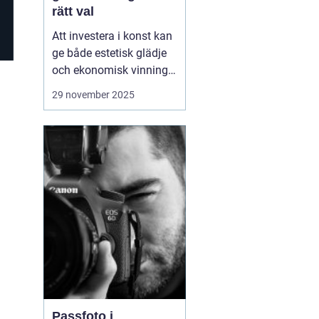
rätt val
Att investera i konst kan
ge både estetisk glädje
och ekonomisk vinning.
Köpa konst innebär att
29 november 2025
utforska olika stilar och
medier, men också att
förstå marknaden och
värdet av konstverket. I
denna artikel und...
Passfoto i