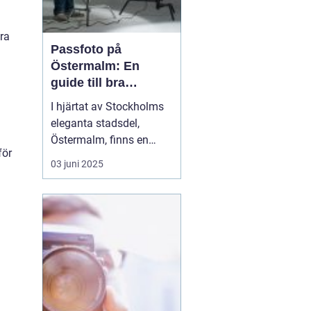
ra
Passfoto på
Östermalm: En
guide till bra
porträttfotografering
I hjärtat av Stockholms
eleganta stadsdel,
Östermalm, finns en
för
mängd tjänster och
03 juni 2025
verksamheter som
erbjuder allt från
exklusiv shopping till
kvalitativ service. En av
dessa är möjligheten att
ta passfoto på &...