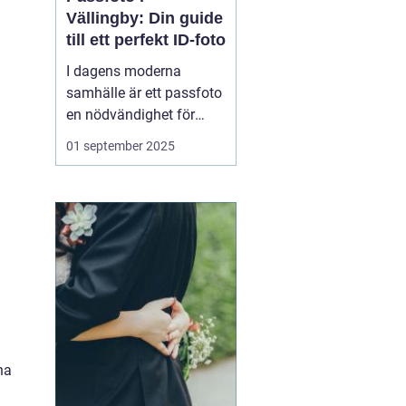
Vällingby: Din guide
till ett perfekt ID-foto
I dagens moderna
samhälle är ett passfoto
en nödvändighet för
många olika ändamål.
01 september 2025
Oavsett om det gäller
pass, körkort eller andra
ID-handlingar, är det
viktigt att ha ett
professionellt foto s...
na