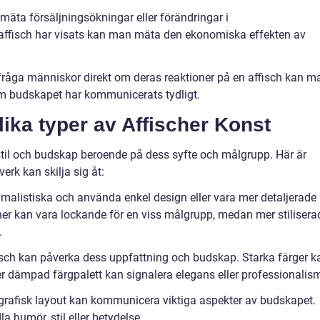
äta försäljningsökningar eller förändringar i
affisch har visats kan man mäta den ekonomiska effekten av
fråga människor direkt om deras reaktioner på en affisch kan m
 om budskapet har kommunicerats tydligt.
lika typer av Affischer Konst
 stil och budskap beroende på dess syfte och målgrupp. Här är
erk kan skilja sig åt:
inimalistiska och använda enkel design eller vara mer detaljerade
scher kan vara lockande för en viss målgrupp, medan mer stilisera
.
ffisch kan påverka dess uppfattning och budskap. Starka färger k
ämpad färgpalett kan signalera elegans eller professionalis
pografisk layout kan kommunicera viktiga aspekter av budskapet.
a humör, stil eller betydelse.