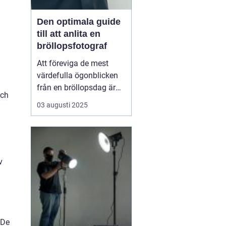
Den optimala guide
till att anlita en
bröllopsfotograf
Att föreviga de mest
värdefulla ögonblicken
från en bröllopsdag är
och
inte bara en lyx utan en
03 augusti 2025
nödvändighet. Varenda
leende, varje glädjetår
och alla kärleksfulla
blickar är minnen att
bevara...
v
 De