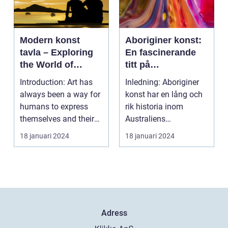
Modern konst
Aboriginer konst:
tavla – Exploring
En fascinerande
the World of
titt på
Contemporary Art
ursprungsbefolkni
Introduction: Art has
Inledning: Aboriginer
ngens unika
always been a way for
konst har en lång och
konstform
humans to express
rik historia inom
themselves and their
Australiens
experiences. Over...
ursprungsbefolkning.
18 januari 2024
18 januari 2024
Denna...
Adress