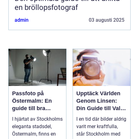
en bröllopsfotograf
admin
03 augusti 2025
Passfoto på
Upptäck Världen
Östermalm: En
Genom Linsen:
guide till bra
Din Guide till Val
porträttfotograferi
av Fotograf i
I hjärtat av Stockholms
I en tid där bilder aldrig
ng
Stockholm
eleganta stadsdel,
varit mer kraftfulla,
Östermalm, finns en
står Stockholm med