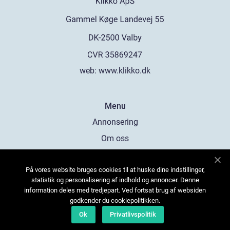
web:
www.klikko.dk
Menu
Annonsering
Om oss
Cookies
På vores website bruges cookies til at huske dine indstillinger,
Kontakta oss
statistik og personalisering af indhold og annoncer. Denne
Sitemap
information deles med tredjepart. Ved fortsat brug af websiden
godkender du cookiepolitikken.
Ok
Privatlivspolitik