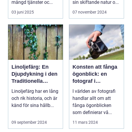
mängd tjänster oc...
sin skiftande natur o...
03 juni 2025
07 november 2024
Linoljefärg: En
Konsten att fånga
Djupdykning i den
ögonblick: en
Traditionella
fotograf i
Målartekniken
Norrköping
Linoljefärg har en lång
I världen av fotografi
och rik historia, och är
handlar allt om att
känd för sina hållb...
fånga ögonblicken
som definierar vå...
09 september 2024
11 mars 2024