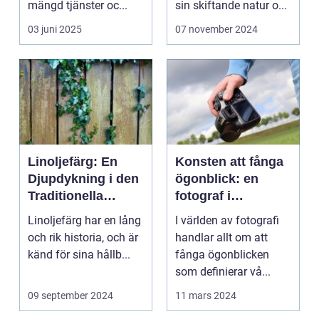
mängd tjänster oc...
sin skiftande natur o...
03 juni 2025
07 november 2024
Linoljefärg: En
Konsten att fånga
Djupdykning i den
ögonblick: en
Traditionella
fotograf i
Målartekniken
Norrköping
Linoljefärg har en lång
I världen av fotografi
och rik historia, och är
handlar allt om att
känd för sina hållb...
fånga ögonblicken
som definierar vå...
09 september 2024
11 mars 2024