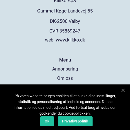
web:
www.klikko.dk
Menu
Annonsering
Om oss
Cookies
På vores website bruges cookies til at huske dine indstillinger,
Kontakta oss
statistik og personalisering af indhold og annoncer. Denne
Sitemap
information deles med tredjepart. Ved fortsat brug af websiden
godkender du cookiepolitikken.
Ok
Privatlivspolitik