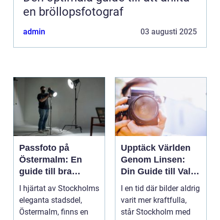
en bröllopsfotograf
admin
03 augusti 2025
Passfoto på
Upptäck Världen
Östermalm: En
Genom Linsen:
guide till bra
Din Guide till Val
porträttfotograferi
av Fotograf i
I hjärtat av Stockholms
I en tid där bilder aldrig
ng
Stockholm
eleganta stadsdel,
varit mer kraftfulla,
Östermalm, finns en
står Stockholm med