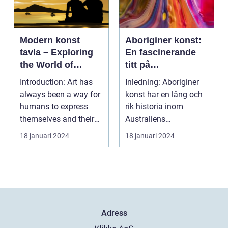
Modern konst
Aboriginer konst:
tavla – Exploring
En fascinerande
the World of
titt på
Contemporary Art
ursprungsbefolkni
Introduction: Art has
Inledning: Aboriginer
ngens unika
always been a way for
konst har en lång och
konstform
humans to express
rik historia inom
themselves and their
Australiens
experiences. Over...
ursprungsbefolkning.
18 januari 2024
18 januari 2024
Denna...
Adress