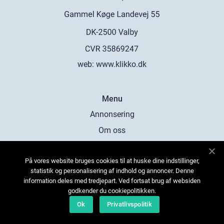
web:
www.klikko.dk
Menu
Annonsering
Om oss
Cookies
På vores website bruges cookies til at huske dine indstillinger,
Kontakta oss
statistik og personalisering af indhold og annoncer. Denne
Sitemap
information deles med tredjepart. Ved fortsat brug af websiden
godkender du cookiepolitikken.
Ok
Privatlivspolitik