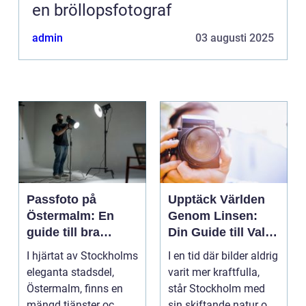
en bröllopsfotograf
admin
03 augusti 2025
Passfoto på
Upptäck Världen
Östermalm: En
Genom Linsen:
guide till bra
Din Guide till Val
porträttfotograferi
av Fotograf i
I hjärtat av Stockholms
I en tid där bilder aldrig
ng
Stockholm
eleganta stadsdel,
varit mer kraftfulla,
Östermalm, finns en
står Stockholm med
mängd tjänster oc...
sin skiftande natur o...