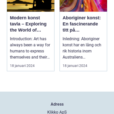
Modern konst
Aboriginer konst:
tavla – Exploring
En fascinerande
the World of
titt på
Contemporary Art
ursprungsbefolkni
Introduction: Art has
Inledning: Aboriginer
ngens unika
always been a way for
konst har en lång och
konstform
humans to express
rik historia inom
themselves and their
Australiens
experiences. Over...
ursprungsbefolkning.
18 januari 2024
18 januari 2024
Denna...
Adress