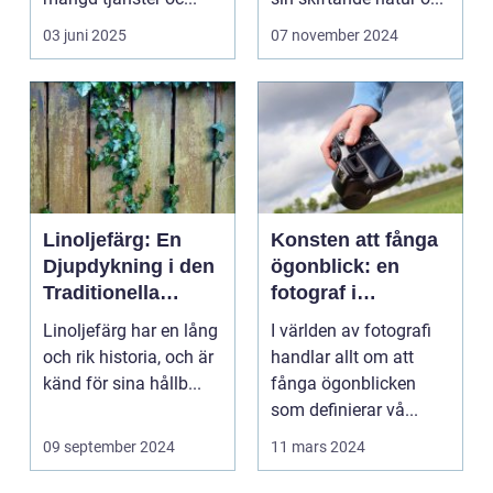
03 juni 2025
07 november 2024
Linoljefärg: En
Konsten att fånga
Djupdykning i den
ögonblick: en
Traditionella
fotograf i
Målartekniken
Norrköping
Linoljefärg har en lång
I världen av fotografi
och rik historia, och är
handlar allt om att
känd för sina hållb...
fånga ögonblicken
som definierar vå...
09 september 2024
11 mars 2024