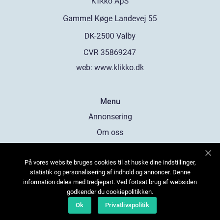
web:
www.klikko.dk
Menu
Annonsering
Om oss
Cookies
På vores website bruges cookies til at huske dine indstillinger,
Kontakta oss
statistik og personalisering af indhold og annoncer. Denne
Sitemap
information deles med tredjepart. Ved fortsat brug af websiden
godkender du cookiepolitikken.
Ok
Privatlivspolitik