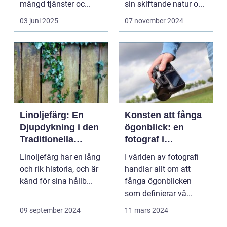
mängd tjänster oc...
sin skiftande natur o...
03 juni 2025
07 november 2024
Linoljefärg: En
Konsten att fånga
Djupdykning i den
ögonblick: en
Traditionella
fotograf i
Målartekniken
Norrköping
Linoljefärg har en lång
I världen av fotografi
och rik historia, och är
handlar allt om att
känd för sina hållb...
fånga ögonblicken
som definierar vå...
09 september 2024
11 mars 2024