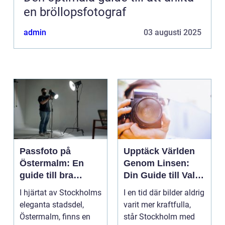
en bröllopsfotograf
admin
03 augusti 2025
Passfoto på
Upptäck Världen
Östermalm: En
Genom Linsen:
guide till bra
Din Guide till Val
porträttfotograferi
av Fotograf i
I hjärtat av Stockholms
I en tid där bilder aldrig
ng
Stockholm
eleganta stadsdel,
varit mer kraftfulla,
Östermalm, finns en
står Stockholm med