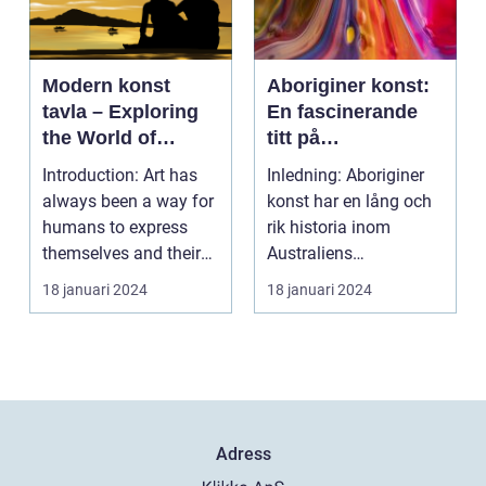
Modern konst
Aboriginer konst:
tavla – Exploring
En fascinerande
the World of
titt på
Contemporary Art
ursprungsbefolkni
Introduction: Art has
Inledning: Aboriginer
ngens unika
always been a way for
konst har en lång och
konstform
humans to express
rik historia inom
themselves and their
Australiens
experiences. Over...
ursprungsbefolkning.
18 januari 2024
18 januari 2024
Denna...
Adress