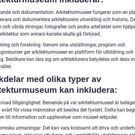
rande och dokumentation: Arkitekturmuseer fungerar som en pl
 bevara och dokumentera arkitekturens utveckling och historia. D
 och vårda ritningar, fotografier och andra artefakter som hjälper 
arkitektur som annars kanske skulle gå förlorad.
ldning och forskning: Genom sina utställningar, program och
ngsresurser ger arkitekturmuseer en plattform för utbildning och
ng. Besökare kan lära sig om arkitekturens betydelse och dess i
ället.
delar med olika typer av
itekturmuseum kan inkludera:
änsad tillgänglighet: Beroende på var arkitekturmuseet är beläge
a svårt för vissa människor att besöka det fysiskt. Detta kan be
en till information och upplevelser som museet erbjuder.
omiska utmaningar: Det kan vara kostsamt att driva och underhå