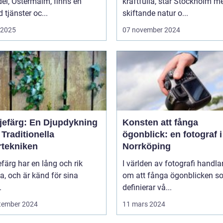
el, Östermalm, finns en
kraftfulla, står Stockholm m
tjänster oc...
skiftande natur o...
i 2025
07 november 2024
ljefärg: En Djupdykning
Konsten att fånga
 Traditionella
ögonblick: en fotograf i
rtekniken
Norrköping
efärg har en lång och rik
I världen av fotografi handlar
ia, och är känd för sina
om att fånga ögonblicken s
.
definierar vå...
tember 2024
11 mars 2024