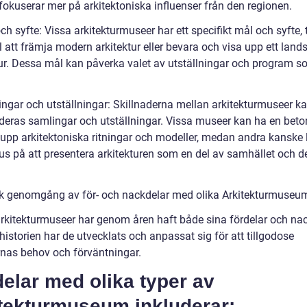
fokuserar mer på arkitektoniska influenser från den regionen.
ch syfte: Vissa arkitekturmuseer har ett specifikt mål och syfte, t
 att främja modern arkitektur eller bevara och visa upp ett land
tur. Dessa mål kan påverka valet av utställningar och program 
ingar och utställningar: Skillnaderna mellan arkitekturmuseer k
 deras samlingar och utställningar. Vissa museer kan ha en beto
a upp arkitektoniska ritningar och modeller, medan andra kanske 
us på att presentera arkitekturen som en del av samhället och d
.
sk genomgång av för- och nackdelar med olika Arkitekturmuseu
rkitekturmuseer har genom åren haft både sina fördelar och nac
istorien har de utvecklats och anpassat sig för att tillgodose
nas behov och förväntningar.
elar med olika typer av
itekturmuseum inkluderar: