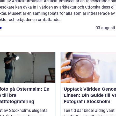
ikt av Arkitekturmuseet Arkitekturmuseet är en fascinerande pla
esökare kan dyka in i världen av arkitektur och utforska dess ol
ter. Museet är en samlingsplats för alla som är intresserade av
ektur och erbjuder en omfattande...
n
03 augusti
foto på Östermalm: En
Upptäck Världen Geno
 till bra
Linsen: Din Guide till V
ättfotografering
Fotograf i Stockholm
tat av Stockholms eleganta
I en tid där bilder aldrig varit