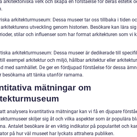
 arkitektoniska verk och skapa en förståelse för deras estetik o
n.
riska arkitekturmuseum: Dessa museer tar oss tillbaka i tiden oc
i arkitekturens utveckling genom historien. Besökare kan lära si
rioder, stilar och influenser som har format arkitekturen som vi 
tiska arkitekturmuseum: Dessa museer är dedikerade till specifi
ill exempel arkitektur och miljö, hållbar arkitektur eller arkitektur
 med samhället. De ger en fördjupad förståelse för dessa äm
 besökarna att tänka utanför ramarna.
ntitativa mätningar om
itekturmuseum
tt analysera kvantitativa mätningar kan vi få en djupare förståe
tekturmuseer skiljer sig åt och vilka aspekter som är populära b
a. Antalet besökare är en viktig indikator på popularitet och ka
ator på hur väl museet har lyckats attrahera publiken.