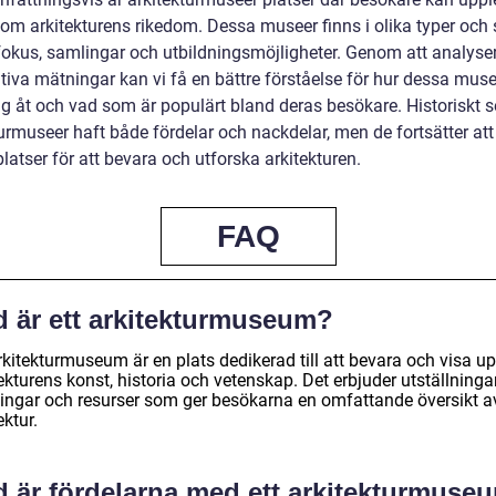
 om arkitekturens rikedom. Dessa museer finns i olika typer och s
i fokus, samlingar och utbildningsmöjligheter. Genom att analyse
tiva mätningar kan vi få en bättre förståelse för hur dessa muse
sig åt och vad som är populärt bland deras besökare. Historiskt s
urmuseer haft både fördelar och nackdelar, men de fortsätter att
platser för att bevara och utforska arkitekturen.
FAQ
d är ett arkitekturmuseum?
rkitekturmuseum är en plats dedikerad till att bevara och visa u
ekturens konst, historia och vetenskap. Det erbjuder utställningar
ingar och resurser som ger besökarna en omfattande översikt a
ektur.
d är fördelarna med ett arkitekturmuse