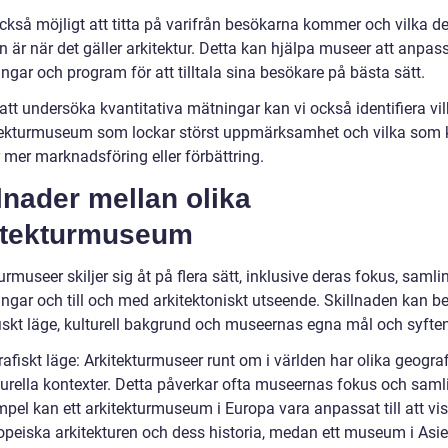
också möjligt att titta på varifrån besökarna kommer och vilka d
n är när det gäller arkitektur. Detta kan hjälpa museer att anpas
ingar och program för att tilltala sina besökare på bästa sätt.
tt undersöka kvantitativa mätningar kan vi också identifiera vil
tekturmuseum som lockar störst uppmärksamhet och vilka som
 mer marknadsföring eller förbättring.
lnader mellan olika
itekturmuseum
urmuseer skiljer sig åt på flera sätt, inklusive deras fokus, samli
ingar och till och med arkitektoniskt utseende. Skillnaden kan b
iskt läge, kulturell bakgrund och museernas egna mål och syften
afiskt läge: Arkitekturmuseer runt om i världen har olika geogra
turella kontexter. Detta påverkar ofta museernas fokus och saml
mpel kan ett arkitekturmuseum i Europa vara anpassat till att vi
opeiska arkitekturen och dess historia, medan ett museum i Asi