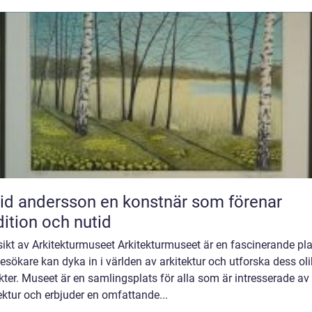
ndersson en konstnär som förenar
dition och nutid
ikt av Arkitekturmuseet Arkitekturmuseet är en fascinerande pla
esökare kan dyka in i världen av arkitektur och utforska dess ol
ter. Museet är en samlingsplats för alla som är intresserade av
ektur och erbjuder en omfattande...