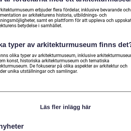
rkitekturmuseum erbjuder flera fördelar, inklusive bevarande och
mentation av arkitekturens historia, utbildnings- och
kningsmöjligheter, samt en plattform för att uppleva och uppska
ekturens betydelse i samhället.
ka typer av arkitekturmuseum finns det
finns olika typer av arkitekturmuseum, inklusive arkitekturmuseu
rn konst, historiska arkitekturmuseum och tematiska
tekturmuseum. De fokuserar på olika aspekter av arkitektur och
der unika utställningar och samlingar.
Läs fler inlägg här
 nyheter