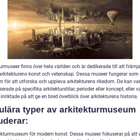
urmuseer finns över hela världen och är dedikerade till att främj
arkitekturens konst och vetenskap. Dessa museer fungerar som
rm för att utforska och uppleva arkitekturens rikedom. De kan va
serade på specifika arkitekturstilar, perioder eller koncept, eller 
inriktade på att ge en bred överblick över arkitekturens historia.
ulära typer av arkitekturmuseum
uderar:
tekturmuseum för modern konst: Dessa museer fokuserar på att 