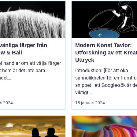
vänliga färger från
Modern Konst Tavlor:
ow & Ball
Utforskning av ett Kreat
Uttryck
t handlar om att välja färger
tt hem är det inte bara
Introduktion: [För att öka
det...
sannolikheten för en framtr
snippet i ett Google-sök är d
viktigt...
s 2024
18 januari 2024