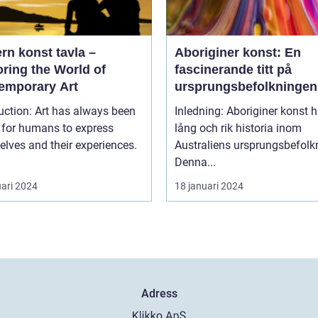
rn konst tavla –
Aboriginer konst: En
ring the World of
fascinerande titt på
emporary Art
ursprungsbefolkningen
unika konstform
uction: Art has always been
Inledning: Aboriginer konst h
 for humans to express
lång och rik historia inom
lves and their experiences.
Australiens ursprungsbefolk
Denna...
uari 2024
18 januari 2024
Adress