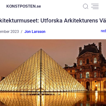
KONSTPOSTEN.
se
kitekturmuseet: Utforska Arkitekturens Vä
red
ember 2023
Jon Larsson