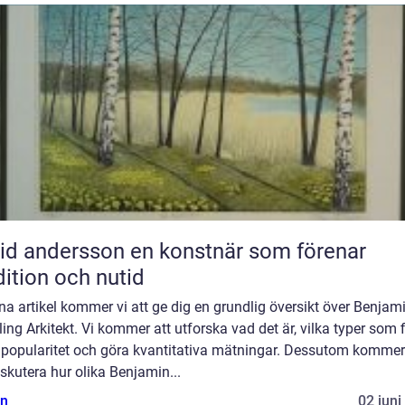
ndersson en konstnär som förenar
dition och nutid
na artikel kommer vi att ge dig en grundlig översikt över Benjam
ing Arkitekt. Vi kommer att utforska vad det är, vilka typer som f
 popularitet och göra kvantitativa mätningar. Dessutom kommer
iskutera hur olika Benjamin...
n
02 juni