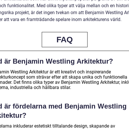
ch funktionalitet. Med olika typer att välja mellan och en histor
gsrika projekt, är det ingen tvekan om att Benjamin Westling Ar
er att vara en framträdande spelare inom arkitekturens värld.
FAQ
d är Benjamin Westling Arkitektur?
min Westling Arkitektur är ett kreativt och inspirerande
tekturkoncept som strävar efter att skapa unika och funktionella
ader. Det finns olika typer av Benjamin Westling Arkitektur, ink
na, industriella och hållbara stilar.
d är fördelarna med Benjamin Westling
itektur?
larna inkluderar estetiskt tilltalande design, skapande av