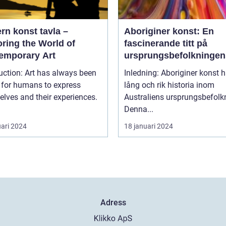
rn konst tavla –
Aboriginer konst: En
ring the World of
fascinerande titt på
emporary Art
ursprungsbefolkningen
unika konstform
uction: Art has always been
Inledning: Aboriginer konst h
 for humans to express
lång och rik historia inom
lves and their experiences.
Australiens ursprungsbefolk
Denna...
uari 2024
18 januari 2024
Adress