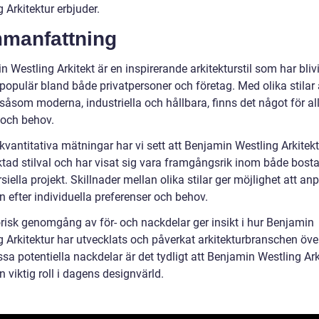
 Arkitektur erbjuder.
manfattning
 Westling Arkitekt är en inspirerande arkitekturstil som har blivi
opulär bland både privatpersoner och företag. Med olika stilar a
såsom moderna, industriella och hållbara, finns det något för al
och behov.
vantitativa mätningar har vi sett att Benjamin Westling Arkitekt
aktad stilval och har visat sig vara framgångsrik inom både bos
ella projekt. Skillnader mellan olika stilar ger möjlighet att an
 efter individuella preferenser och behov.
orisk genomgång av för- och nackdelar ger insikt i hur Benjamin
 Arkitektur har utvecklats och påverkat arkitekturbranschen över
ssa potentiella nackdelar är det tydligt att Benjamin Westling Ark
n viktig roll i dagens designvärld.