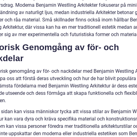
rsdrag. Moderna Benjamin Westling Arkitekter fokuserar på mi
ndning av naturligt ljus, medan industriella Arkitekter betonar 
rer och råa material. Små skillnader finns också inom hållbar B
 Arkitektur, där vissa kan ha en mer traditionell estetik medan 
r sig av mer experimentella och futuristiska former och material
torisk Genomgång av för- och
kdelar
orisk genomgång av för- och nackdelar med Benjamin Westling A
pa oss att förstå deras utveckling och hur de har blivit populära
rämsta fördelarna med Benjamin Westling Arkitektur är dess este
ande utseende och dess förmåga att skapa funktionella och flexib
en.
 sidan kan vissa människor tycka att vissa stilar av Benjamin W
tur kan vara dyra och kräva specifika material och konstruktions
 kan vissa personer föredra mer traditionella arkitekturstilar o
inte uppskattar den moderna eller industriella estetiken som Be