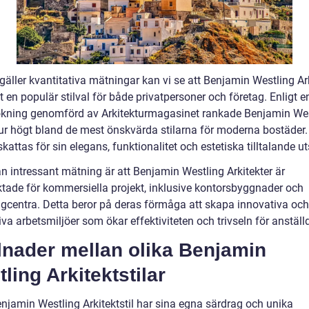
gäller kvantitativa mätningar kan vi se att Benjamin Westling Ar
it en populär stilval för både privatpersoner och företag. Enligt e
kning genomförd av Arkitekturmagasinet rankade Benjamin Wes
tur högt bland de mest önskvärda stilarna för moderna bostäder
skattas för sin elegans, funktionalitet och estetiska tilltalande u
n intressant mätning är att Benjamin Westling Arkitekter är
aktade för kommersiella projekt, inklusive kontorsbyggnader och
gcentra. Detta beror på deras förmåga att skapa innovativa och
va arbetsmiljöer som ökar effektiviteten och trivseln för anställ
lnader mellan olika Benjamin
ling Arkitektstilar
enjamin Westling Arkitektstil har sina egna särdrag och unika