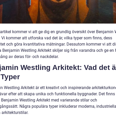
artikel kommer vi att ge dig en grundlig översikt över Benjamin 
. Vi kommer att utforska vad det är, vilka typer som finns, dess
itet och göra kvantitativa mätningar. Dessutom kommer vi att d
a Benjamin Westling Arkitekt skiljer sig från varandra och ge en 
ng av deras för- och nackdelar.
amin Westling Arkitekt: Vad det ä
 Typer
 Westling Arkitekt är ett kreativt och inspirerande arkitekturko
var efter att skapa unika och funktionella byggnader. Det finns 
v Benjamin Westling Arkitekt med varierande stilar och
agångssätt. Några populära typer inkluderar moderna, industriell
 arkitekturstilar.