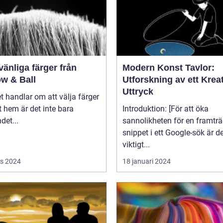
vänliga färger från
Modern Konst Tavlor:
ow & Ball
Utforskning av ett Kreat
Uttryck
t handlar om att välja färger
tt hem är det inte bara
Introduktion: [För att öka
det...
sannolikheten för en framtr
snippet i ett Google-sök är d
viktigt...
s 2024
18 januari 2024