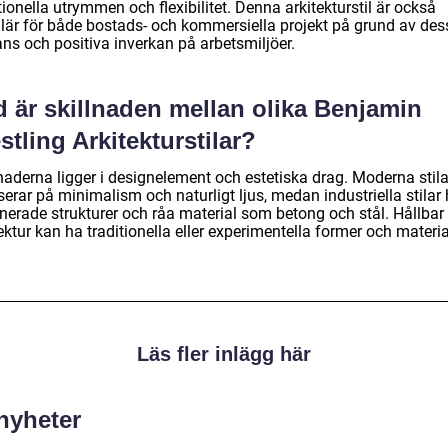
ionella utrymmen och flexibilitet. Denna arkitekturstil är också
lär för både bostads- och kommersiella projekt på grund av des
ans och positiva inverkan på arbetsmiljöer.
d är skillnaden mellan olika Benjamin
tling Arkitekturstilar?
naderna ligger i designelement och estetiska drag. Moderna stila
erar på minimalism och naturligt ljus, medan industriella stilar 
nerade strukturer och råa material som betong och stål. Hållbar
ektur kan ha traditionella eller experimentella former och materia
Läs fler inlägg här
 nyheter