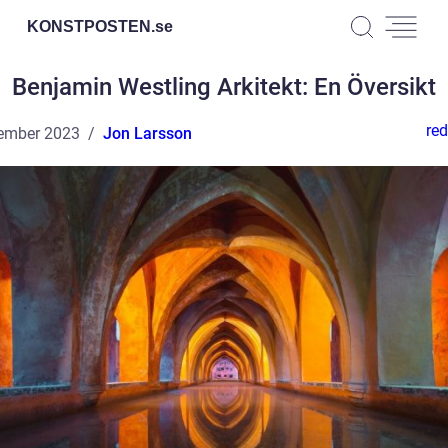
KONSTPOSTEN.
se
Benjamin Westling Arkitekt: En Översikt
red
ember 2023
Jon Larsson