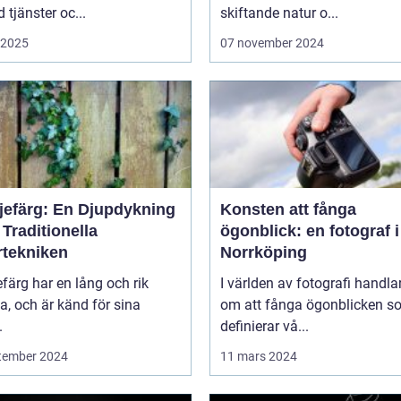
tjänster oc...
skiftande natur o...
i 2025
07 november 2024
ljefärg: En Djupdykning
Konsten att fånga
 Traditionella
ögonblick: en fotograf i
rtekniken
Norrköping
efärg har en lång och rik
I världen av fotografi handlar
ia, och är känd för sina
om att fånga ögonblicken s
.
definierar vå...
tember 2024
11 mars 2024