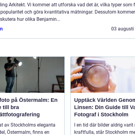
ing Arkitekt. Vi kommer att utforska vad det är, vilka typer som f
 popularitet och göra kvantitativa mätningar. Dessutom kommer
iskutera hur olika Benjamin...
n
03 augusti
foto på Östermalm: En
Upptäck Världen Geno
 till bra
Linsen: Din Guide till V
ättfotografering
Fotograf i Stockholm
tat av Stockholms eleganta
I en tid där bilder aldrig varit
el, Östermalm, finns en
kraftfulla, står Stockholm m