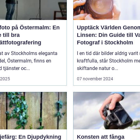
foto på Östermalm: En
Upptäck Världen Geno
 till bra
Linsen: Din Guide till V
ättfotografering
Fotograf i Stockholm
tat av Stockholms eleganta
I en tid där bilder aldrig varit
el, Östermalm, finns en
kraftfulla, står Stockholm m
tjänster oc...
skiftande natur o...
i 2025
07 november 2024
ljefärg: En Djupdykning
Konsten att fånga