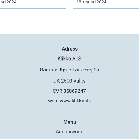
uari 2024
18 januari 2024
Adress
web:
www.klikko.dk
Menu
Annonsering