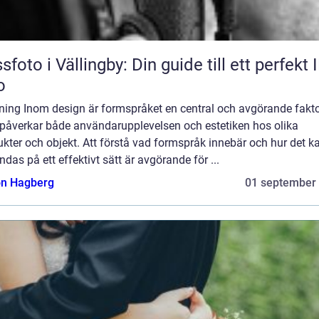
sfoto i Vällingby: Din guide till ett perfekt 
o
dning Inom design är formspråket en central och avgörande fakt
påverkar både användarupplevelsen och estetiken hos olika
kter och objekt. Att förstå vad formspråk innebär och hur det k
das på ett effektivt sätt är avgörande för ...
n Hagberg
01 september