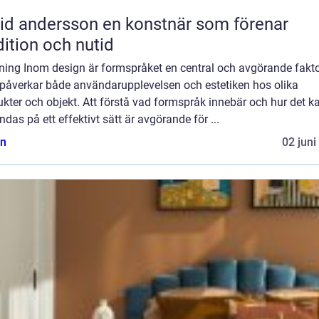
ndersson en konstnär som förenar
dition och nutid
dning Inom design är formspråket en central och avgörande fakt
påverkar både användarupplevelsen och estetiken hos olika
kter och objekt. Att förstå vad formspråk innebär och hur det k
das på ett effektivt sätt är avgörande för ...
n
02 juni