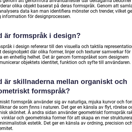
s genom att genomföra användartester där deltagarna bedömer
rderar olika objekt baserat på deras formspråk. Genom att samla
nalysera data kan man identifiera mönster och trender, vilket ge
ig information för designprocessen.
d är formspråk i design?
pråk i design refererar till den visuella och taktila representati
t designobjekt där olika former, linjer och texturer samverkar för 
a en enhetlig helhet. Det är genom formspråket som designern
nicerar objektets identitet, funktion och syfte till användaren.
d är skillnaderna mellan organiskt och
ometriskt formspråk?
niskt formspråk använder sig av naturliga, mjuka kurvor och fo
iknar de som finns i naturen. Det ger en känsla av flyt, rörelse o
nisk skönhet. Å andra sidan använder geometriskt formspråk ra
r, vinklar och geometriska former för att skapa en mer strukturer
inimalistisk estetik. Det ger en känsla av ordning, precision oc
rnitet.