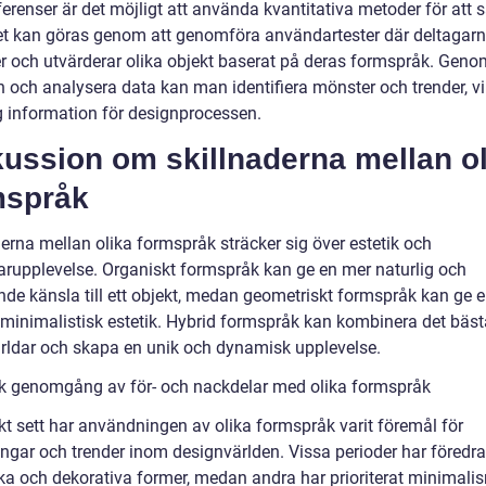
erenser är det möjligt att använda kvantitativa metoder för att 
et kan göras genom att genomföra användartester där deltagar
 och utvärderar olika objekt baserat på deras formspråk. Geno
n och analysera data kan man identifiera mönster och trender, vi
ig information för designprocessen.
ussion om skillnaderna mellan ol
mspråk
erna mellan olika formspråk sträcker sig över estetik och
rupplevelse. Organiskt formspråk kan ge en mer naturlig och
nde känsla till ett objekt, medan geometriskt formspråk kan ge 
 minimalistisk estetik. Hybrid formspråk kan kombinera det bäst
rldar och skapa en unik och dynamisk upplevelse.
sk genomgång av för- och nackdelar med olika formspråk
kt sett har användningen av olika formspråk varit föremål för
ingar och trender inom designvärlden. Vissa perioder har föredra
ka och dekorativa former, medan andra har prioriterat minimali