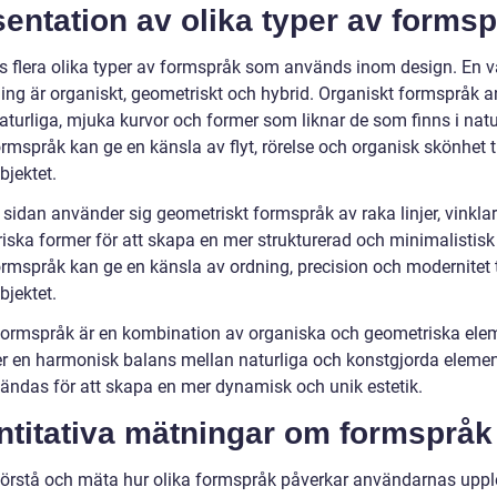
entation av olika typer av forms
ns flera olika typer av formspråk som används inom design. En v
ing är organiskt, geometriskt och hybrid. Organiskt formspråk 
aturliga, mjuka kurvor och former som liknar de som finns i natu
rmspråk kan ge en känsla av flyt, rörelse och organisk skönhet ti
bjektet.
 sidan använder sig geometriskt formspråk av raka linjer, vinkla
iska former för att skapa en mer strukturerad och minimalistisk 
ormspråk kan ge en känsla av ordning, precision och modernitet t
bjektet.
formspråk är en kombination av organiska och geometriska ele
ger en harmonisk balans mellan naturliga och konstgjorda elemen
ändas för att skapa en mer dynamisk och unik estetik.
ntitativa mätningar om formspråk
 förstå och mäta hur olika formspråk påverkar användarnas uppl