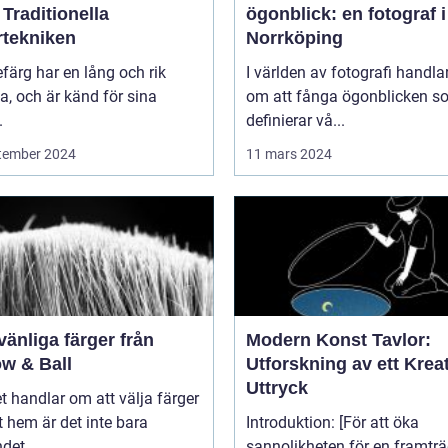
 Traditionella
ögonblick: en fotograf i
rtekniken
Norrköping
efärg har en lång och rik
I världen av fotografi handlar
ia, och är känd för sina
om att fånga ögonblicken s
.
definierar vå...
tember 2024
11 mars 2024
vänliga färger från
Modern Konst Tavlor:
ow & Ball
Utforskning av ett Kreat
Uttryck
t handlar om att välja färger
tt hem är det inte bara
Introduktion: [För att öka
det...
sannolikheten för en framtr