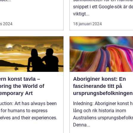
snippet i ett Google-sök är d
viktigt...
s 2024
18 januari 2024
rn konst tavla –
Aboriginer konst: En
ring the World of
fascinerande titt på
emporary Art
ursprungsbefolkningen
unika konstform
uction: Art has always been
Inledning: Aboriginer konst h
 for humans to express
lång och rik historia inom
lves and their experiences.
Australiens ursprungsbefolk
Denna...