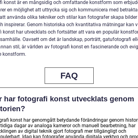
fi konst är en mångsidig och omfattande konstform som erbjud
rer en möjlighet att uttrycka sig och kommunicera med betrakta
tt använda olika tekniker och stilar kan fotografer skapa bilde
ch inspirerar. Genom historiska och kvantitativa mätningar kan v
i konst har utvecklats och fortsätter att vara en populär konstfo
amhälle. Oavsett om det är landskap, porträtt, gatufotografi ell
nan stil, är världen av fotografi konst en fascinerande och evig
 konstform.
FAQ
r har fotografi konst utvecklats genom
storien?
grafi konst har genomgått betydande förändringar genom histor
 tidiga dagar av analoga kameror och manuell bearbetning, har
klingen av digital teknik gjort fotografi mer tillgängligt och
pulerbart. Idag kan fotografer använda digitala verktyg och pr