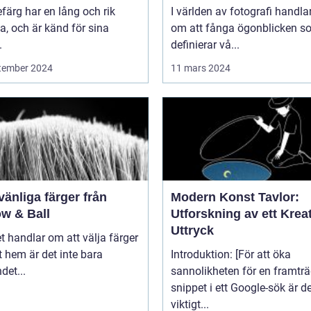
efärg har en lång och rik
I världen av fotografi handlar
ia, och är känd för sina
om att fånga ögonblicken s
.
definierar vå...
tember 2024
11 mars 2024
vänliga färger från
Modern Konst Tavlor:
ow & Ball
Utforskning av ett Kreat
Uttryck
t handlar om att välja färger
tt hem är det inte bara
Introduktion: [För att öka
det...
sannolikheten för en framtr
snippet i ett Google-sök är d
viktigt...