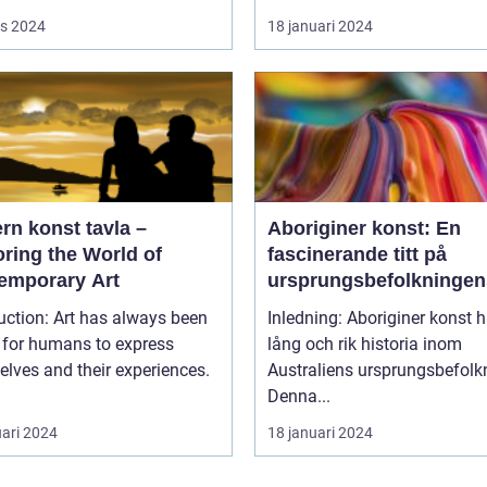
s 2024
18 januari 2024
rn konst tavla –
Aboriginer konst: En
ring the World of
fascinerande titt på
emporary Art
ursprungsbefolkningen
unika konstform
uction: Art has always been
Inledning: Aboriginer konst h
 for humans to express
lång och rik historia inom
lves and their experiences.
Australiens ursprungsbefolk
Denna...
uari 2024
18 januari 2024