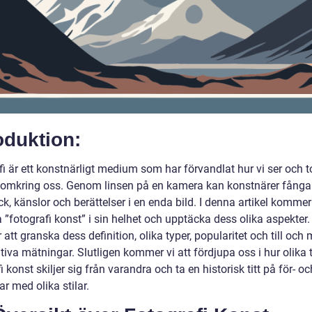
oduktion:
i är ett konstnärligt medium som har förvandlat hur vi ser och t
 omkring oss. Genom linsen på en kamera kan konstnärer fånga
k, känslor och berättelser i en enda bild. I denna artikel kommer 
 ”fotografi konst” i sin helhet och upptäcka dess olika aspekter.
tt granska dess definition, olika typer, popularitet och till och
tiva mätningar. Slutligen kommer vi att fördjupa oss i hur olika 
i konst skiljer sig från varandra och ta en historisk titt på för- oc
r med olika stilar.