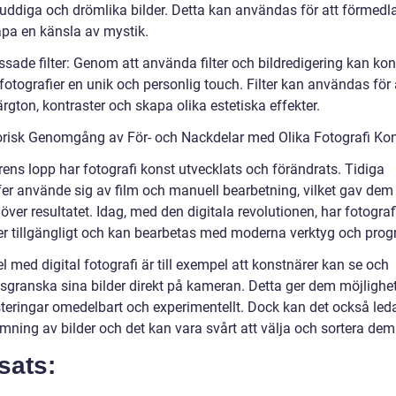
uddiga och drömlika bilder. Detta kan användas för att förmedla
apa en känsla av mystik.
sade filter: Genom att använda filter och bildredigering kan kon
fotografier en unik och personlig touch. Filter kan användas för 
rgton, kontraster och skapa olika estetiska effekter.
orisk Genomgång av För- och Nackdelar med Olika Fotografi Ko
rens lopp har fotografi konst utvecklats och förändrats. Tidiga
fer använde sig av film och manuell bearbetning, vilket gav dem
 över resultatet. Idag, med den digitala revolutionen, har fotograf
mer tillgängligt och kan bearbetas med moderna verktyg och pro
el med digital fotografi är till exempel att konstnärer kan se och
sgranska sina bilder direkt på kameran. Detta ger dem möjlighet
teringar omedelbart och experimentellt. Dock kan det också leda 
mning av bilder och det kan vara svårt att välja och sortera dem
sats: