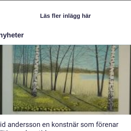
Läs fler inlägg här
 nyheter
ndersson en konstnär som förenar