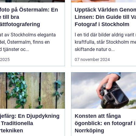
foto på Östermalm: En
Upptäck Världen Geno
 till bra
Linsen: Din Guide till V
ättfotografering
Fotograf i Stockholm
tat av Stockholms eleganta
I en tid där bilder aldrig varit
el, Östermalm, finns en
kraftfulla, står Stockholm m
tjänster oc...
skiftande natur o...
i 2025
07 november 2024
ljefärg: En Djupdykning
Konsten att fånga
 Traditionella
ögonblick: en fotograf i
rtekniken
Norrköping