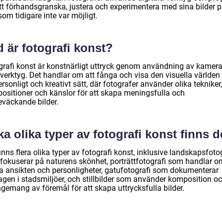
att förhandsgranska, justera och experimentera med sina bilder p
som tidigare inte var möjligt.
 är fotografi konst?
grafi konst är konstnärligt uttryck genom användning av kamer
verktyg. Det handlar om att fånga och visa den visuella världen
ersonligt och kreativt sätt, där fotografer använder olika tekniker,
ositioner och känslor för att skapa meningsfulla och
eväckande bilder.
ka olika typer av fotografi konst finns d
inns flera olika typer av fotografi konst, inklusive landskapsfoto
fokuserar på naturens skönhet, porträttfotografi som handlar o
a ansikten och personligheter, gatufotografi som dokumenterar
agen i stadsmiljöer, och stillbilder som använder komposition o
ngemang av föremål för att skapa uttrycksfulla bilder.