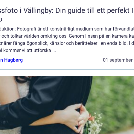
sfoto i Vällingby: Din guide till ett perfekt 
o
duktion: Fotografi är ett konstnärligt medium som har förvandla
er och tolkar världen omkring oss. Genom linsen på en kamera k
närer fånga ögonblick, känslor och berättelser i en enda bild. I
el kommer vi att utforska ...
n Hagberg
01 september