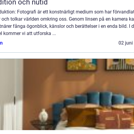
dition och nutid
duktion: Fotografi är ett konstnärligt medium som har förvandla
er och tolkar världen omkring oss. Genom linsen på en kamera k
närer fånga ögonblick, känslor och berättelser i en enda bild. I
el kommer vi att utforska ...
n
02 juni