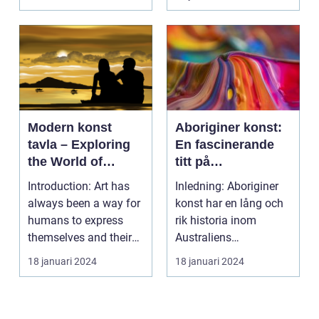
Modern konst
Aboriginer konst:
tavla – Exploring
En fascinerande
the World of
titt på
Contemporary Art
ursprungsbefolkni
Introduction: Art has
Inledning: Aboriginer
ngens unika
always been a way for
konst har en lång och
konstform
humans to express
rik historia inom
themselves and their
Australiens
experiences. Over...
ursprungsbefolkning.
18 januari 2024
18 januari 2024
Denna...