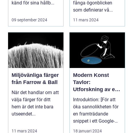
känd för sina hållb...
fånga ögonblicken
som definierar vå...
09 september 2024
11 mars 2024
Miljövänliga färger
Modern Konst
från Farrow & Ball
Tavlor:
Utforskning av ett
När det handlar om att
Kreativt Uttryck
välja färger för ditt
Introduktion: [För att
hem är det inte bara
öka sannolikheten för
utseendet...
en framträdande
snippet i ett Google-
sök är det viktigt...
11 mars 2024
18 januari 2024