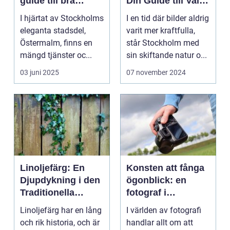
guide till bra
Din Guide till Val
porträttfotograferi
av Fotograf i
I hjärtat av Stockholms
I en tid där bilder aldrig
ng
Stockholm
eleganta stadsdel,
varit mer kraftfulla,
Östermalm, finns en
står Stockholm med
mängd tjänster oc...
sin skiftande natur o...
03 juni 2025
07 november 2024
Linoljefärg: En
Konsten att fånga
Djupdykning i den
ögonblick: en
Traditionella
fotograf i
Målartekniken
Norrköping
Linoljefärg har en lång
I världen av fotografi
och rik historia, och är
handlar allt om att