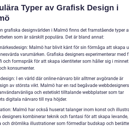
lära Typer av Grafisk Design i
mö
n grafiska designvärlden i Malmö finns det framstående typer a
rbeten som är särskilt populära. Det är bland annat:
märkesdesign: Malmö har blivit känt för sin förmåga att skapa 
nesvärda varumärken. Grafiska designers experimenterar med f
i och formspråk för att skapa identiteter som håller sig i minne
och konsumenter.
esign: I en värld där online-närvaro blir alltmer avgörande är
ign av största vikt. Malmö har en rad begåvade webbdesigner
användarvänliga och estetiskt tilltalande webbplatser som tar
ts digitala närvaro till nya höjder.
tration: Malmö har också huserat talanger inom konst och illustra
a designers kombinerar teknik och fantasi för att skapa levande,
a och drömlika illustrationer som förmedlar budskap och berättel