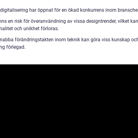
digitalisering har öppnat för en ökad konkurrens inom bransche
nns en risk för överanvändning av vissa designtrender, vilket kan 
inalitet och unikhet förloras.
nabba förändringstakten inom teknik kan göra viss kunskap oc
ng förlegad.