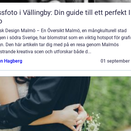
sfoto i Vällingby: Din guide till ett perfekt 
o
isk Design Malmö – En Översikt Malmö, en mångkulturell stad
en i södra Sverige, har blomstrat som en viktig hotspot för graf
gn. Den här artikeln tar dig med på en resa genom Malmös
trande kreativa scen och utforskar både d...
n Hagberg
01 september