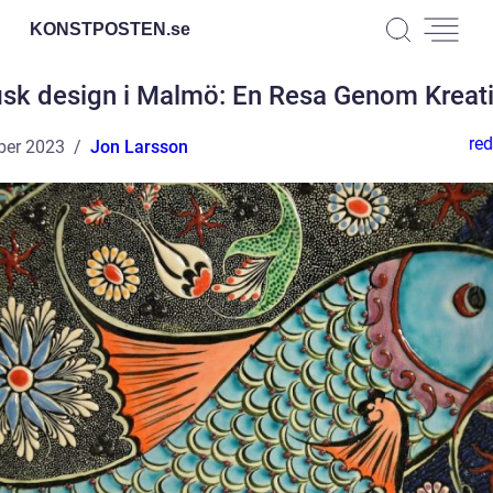
KONSTPOSTEN.
se
isk design i Malmö: En Resa Genom Kreati
red
ber 2023
Jon Larsson