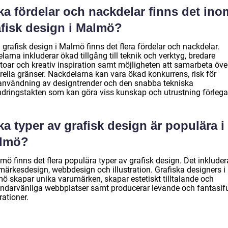
ka fördelar och nackdelar finns det ino
afisk design i Malmö?
grafisk design i Malmö finns det flera fördelar och nackdelar.
larna inkluderar ökad tillgång till teknik och verktyg, bredare
rtoar och kreativ inspiration samt möjligheten att samarbeta öve
rella gränser. Nackdelarna kan vara ökad konkurrens, risk för
användning av designtrender och den snabba tekniska
ndringstakten som kan göra viss kunskap och utrustning förlega
ka typer av grafisk design är populära i
lmö?
mö finns det flera populära typer av grafisk design. Det inkluder
märkesdesign, webbdesign och illustration. Grafiska designers i
ö skapar unika varumärken, skapar estetiskt tilltalande och
ndarvänliga webbplatser samt producerar levande och fantasifu
trationer.