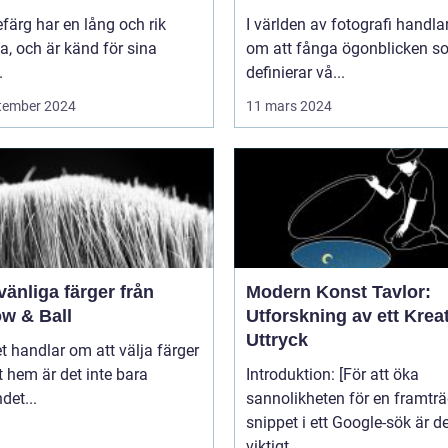
efärg har en lång och rik
I världen av fotografi handlar
ia, och är känd för sina
om att fånga ögonblicken s
.
definierar vå...
tember 2024
11 mars 2024
vänliga färger från
Modern Konst Tavlor:
ow & Ball
Utforskning av ett Kreat
Uttryck
t handlar om att välja färger
tt hem är det inte bara
Introduktion: [För att öka
det...
sannolikheten för en framtr
snippet i ett Google-sök är d
viktigt...