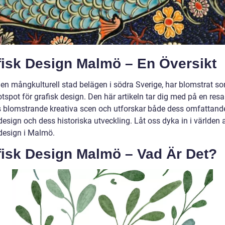
fisk Design Malmö – En Översikt
en mångkulturell stad belägen i södra Sverige, har blomstrat s
otspot för grafisk design. Den här artikeln tar dig med på en re
blomstrande kreativa scen och utforskar både dess omfattande
design och dess historiska utveckling. Låt oss dyka in i världen 
 design i Malmö.
fisk Design Malmö – Vad Är Det?