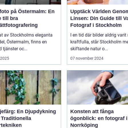
foto på Östermalm: En
Upptäck Världen Geno
 till bra
Linsen: Din Guide till V
ättfotografering
Fotograf i Stockholm
tat av Stockholms eleganta
I en tid där bilder aldrig varit
el, Östermalm, finns en
kraftfulla, står Stockholm m
tjänster oc...
skiftande natur o...
i 2025
07 november 2024
ljefärg: En Djupdykning
Konsten att fånga
 Traditionella
ögonblick: en fotograf i
rtekniken
Norrköping