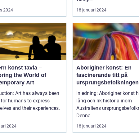
s 2024
18 januari 2024
rn konst tavla –
Aboriginer konst: En
ring the World of
fascinerande titt på
emporary Art
ursprungsbefolkningen
unika konstform
uction: Art has always been
Inledning: Aboriginer konst h
 for humans to express
lång och rik historia inom
lves and their experiences.
Australiens ursprungsbefolk
Denna...
uari 2024
18 januari 2024