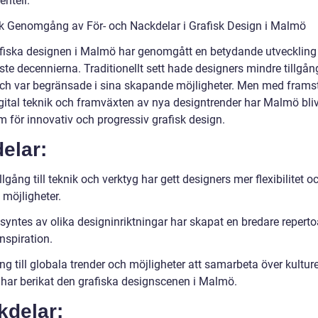
ntell.
sk Genomgång av För- och Nackdelar i Grafisk Design i Malmö
fiska designen i Malmö har genomgått en betydande utveckling
te decennierna. Traditionellt sett hade designers mindre tillgång 
och var begränsade i sina skapande möjligheter. Men med frams
gital teknik och framväxten av nya designtrender har Malmö bliv
m för innovativ och progressiv grafisk design.
elar:
llgång till teknik och verktyg har gett designers mer flexibilitet o
 möjligheter.
syntes av olika designinriktningar har skapat en bredare reperto
inspiration.
ng till globala trender och möjligheter att samarbeta över kulture
 har berikat den grafiska designscenen i Malmö.
kdelar: