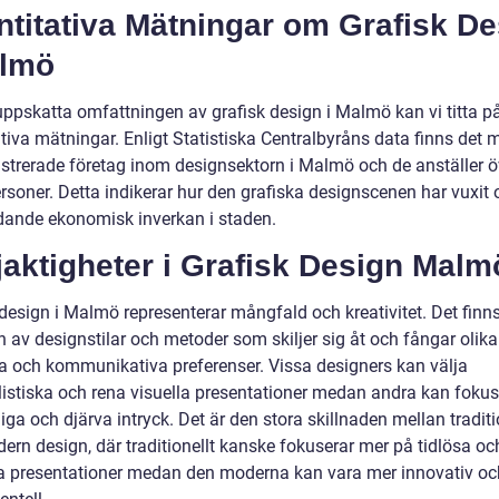
titativa Mätningar om Grafisk De
almö
 uppskatta omfattningen av grafisk design i Malmö kan vi titta p
tiva mätningar. Enligt Statistiska Centralbyråns data finns det 
istrerade företag inom designsektorn i Malmö och de anställer ö
rsoner. Detta indikerar hur den grafiska designscenen har vuxit 
dande ekonomisk inverkan i staden.
jaktigheter i Grafisk Design Malm
 design i Malmö representerar mångfald och kreativitet. Det finn
n av designstilar och metoder som skiljer sig åt och fångar olika
ka och kommunikativa preferenser. Vissa designers kan välja
istiska och rena visuella presentationer medan andra kan foku
iga och djärva intryck. Det är den stora skillnaden mellan traditi
ern design, där traditionellt kanske fokuserar mer på tidlösa oc
a presentationer medan den moderna kan vara mer innovativ oc