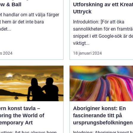
ow & Ball
Utforskning av ett Kreat
Uttryck
t handlar om att välja färger
tt hem är det inte bara
Introduktion: [För att öka
det...
sannolikheten för en framtr
snippet i ett Google-sök är d
viktigt...
s 2024
18 januari 2024
rn konst tavla –
Aboriginer konst: En
ring the World of
fascinerande titt på
emporary Art
ursprungsbefolkningen
unika konstform
uction: Art has always been
Inledning: Aboriginer konst h