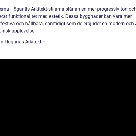
rna Höganäs Arkitekt-stilarna slår an en mer progressiv ton oc
rar funktionalitet med estetik. Dessa byggnader kan vara mer
ffektiva och hållbara, samtidigt som de erbjuder en modern och 
onisk upplevelse.
m Höganäs Arkitekt –