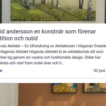
ndersson en konstnär som förenar
dition och nutid
näs Arkitekt – En Utforskning av Arkitekturen i Höganäs Översik
Höganäs Arkitekt Höganäs Arkitekt är en arkitektonisk stil som
ker sig genom sin vackra och funktionella design. Stilen har
klats och växt fram under åren och h...
n
02 juni