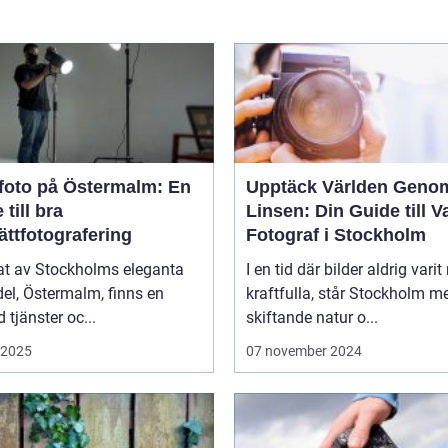
foto på Östermalm: En
Upptäck Världen Geno
 till bra
Linsen: Din Guide till V
ättfotografering
Fotograf i Stockholm
tat av Stockholms eleganta
I en tid där bilder aldrig varit
el, Östermalm, finns en
kraftfulla, står Stockholm m
tjänster oc...
skiftande natur o...
i 2025
07 november 2024