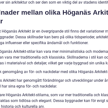
ver sin arkitektur och ser den som en viktig del av stadens identit
lnader mellan olika Höganäs Arkit
ar
t Höganäs Arkitekt är en övergripande stil finns det variationer 
ggnader. Dessa skillnader kan bero på olika tidsperioder, arkitek
ga influenser eller specifika ändamål och funktioner.
öganäs Arkitekt-stilar kan vara mer minimalistiska och modern
n vara mer traditionella och klassiska. Skillnaderna i stil kan o
s i materialval och detaljer, vilket ger varje byggnad sin unika k
sk genomgång av för- och nackdelar med olika Höganäs Arkitekt-s
 Arkitekt har genomgått förändringar och utvecklingar under år
il har sina egna för- och nackdelar.
are Höganäs Arkitekt-stilarna, som var mer traditionella och klas
raktas som tidlösa och elegant. Dessa byggnader kan för evigt 
historia och kulturella arv.