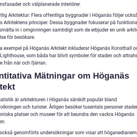
nsfasader och välplanerade interiörer.
tlig Arkitektur: Flera offentliga byggnader i Höganäs följer ocks
 Arkitektens principer. Dessa byggnader fokuserar på funktional
 smälta in i omgivningen samtidigt som de erbjuder en unik arkit
lse för besökare.
a exempel på Höganäs Arkitekt inkluderar Höganäs Konsthall o
 Lighthouse, som båda har blivit symboler för staden och attrah
 från när och fjärran.
ntitativa Mätningar om Höganäs
tekt
tatistik är arkitekturen i Höganäs särskilt populär bland
olkningen och turister. Årligen besöker tusentals personer stade
toniska platser och museer för att beundra den vackra Höganäs
en.
 också genomförts undersökningar som visar att höganedianern