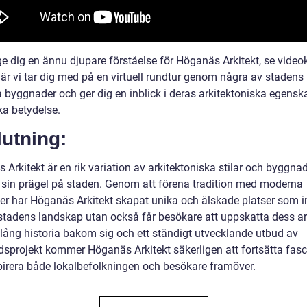
ge dig en ännu djupare förståelse för Höganäs Arkitekt, se video
är vi tar dig med på en virtuell rundtur genom några av stadens
a byggnader och ger dig en inblick i deras arkitektoniska egensk
ka betydelse.
utning:
 Arkitekt är en rik variation av arkitektoniska stilar och byggn
t sin prägel på staden. Genom att förena tradition med moderna
ser har Höganäs Arkitekt skapat unika och älskade platser som i
 stadens landskap utan också får besökare att uppskatta dess ark
lång historia bakom sig och ett ständigt utvecklande utbud av
sprojekt kommer Höganäs Arkitekt säkerligen att fortsätta fasc
pirera både lokalbefolkningen och besökare framöver.