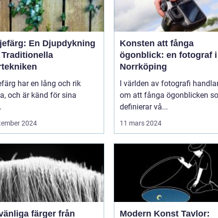
ljefärg: En Djupdykning
Konsten att fånga
 Traditionella
ögonblick: en fotograf i
rtekniken
Norrköping
efärg har en lång och rik
I världen av fotografi handlar
ia, och är känd för sina
om att fånga ögonblicken s
.
definierar vå...
tember 2024
11 mars 2024
vänliga färger från
Modern Konst Tavlor: