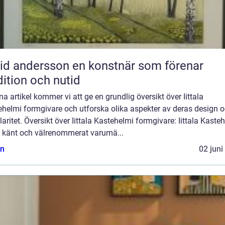
ndersson en konstnär som förenar
dition och nutid
na artikel kommer vi att ge en grundlig översikt över Iittala
ehelmi formgivare och utforska olika aspekter av deras design 
aritet. Översikt över Iittala Kastehelmi formgivare: Iittala Kaste
tt känt och välrenommerat varumä...
n
02 juni