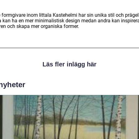
?
 formgivare inom Iittala Kastehelmi har sin unika stil och prägel
a kan ha en mer minimalistisk design medan andra kan inspirer
ren och skapa mer organiska former.
Läs fler inlägg här
 nyheter