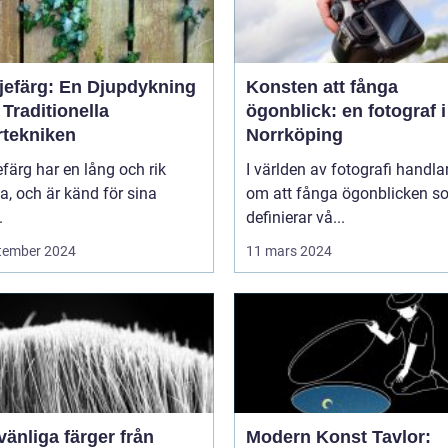
ljefärg: En Djupdykning
Konsten att fånga
 Traditionella
ögonblick: en fotograf i
rtekniken
Norrköping
efärg har en lång och rik
I världen av fotografi handlar
ia, och är känd för sina
om att fånga ögonblicken s
.
definierar vå...
tember 2024
11 mars 2024
vänliga färger från
Modern Konst Tavlor: