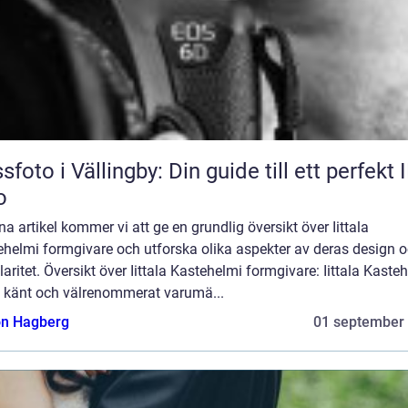
sfoto i Vällingby: Din guide till ett perfekt 
o
na artikel kommer vi att ge en grundlig översikt över Iittala
ehelmi formgivare och utforska olika aspekter av deras design 
aritet. Översikt över Iittala Kastehelmi formgivare: Iittala Kaste
tt känt och välrenommerat varumä...
n Hagberg
01 september