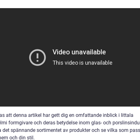
s att denna artikel har gett dig en omfattande inblick i Iittala
lmi formgivare och deras betydelse inom glas- och porslinsindus
a det spännande sortimentet av produkter och se vilka som pass
 hem och din stil.