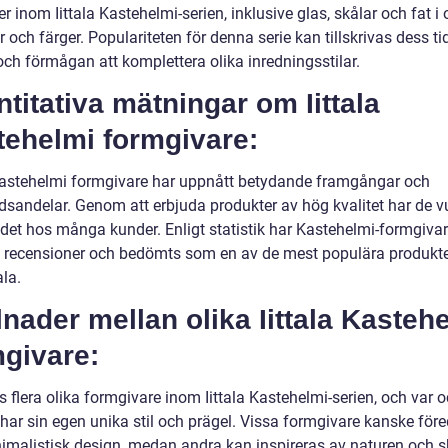
r inom Iittala Kastehelmi-serien, inklusive glas, skålar och fat i 
r och färger. Populariteten för denna serie kan tillskrivas dess ti
och förmågan att komplettera olika inredningsstilar.
titativa mätningar om Iittala
tehelmi formgivare:
 Kastehelmi formgivare har uppnått betydande framgångar och
sandelar. Genom att erbjuda produkter av hög kvalitet har de v
ndet hos många kunder. Enligt statistik har Kastehelmi-formgivar
a recensioner och bedömts som en av de mest populära produkt
ala.
lnader mellan olika Iittala Kasteh
mgivare:
s flera olika formgivare inom Iittala Kastehelmi-serien, och var 
har sin egen unika stil och prägel. Vissa formgivare kanske före
imalistisk design, medan andra kan inspireras av naturen och 