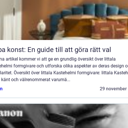
a konst: En guide till att göra rätt val
na artikel kommer vi att ge en grundlig översikt över Iittala
ehelmi formgivare och utforska olika aspekter av deras design 
aritet. Översikt över Iittala Kastehelmi formgivare: Iittala Kaste
tt känt och välrenommerat varumä...
n
29 november