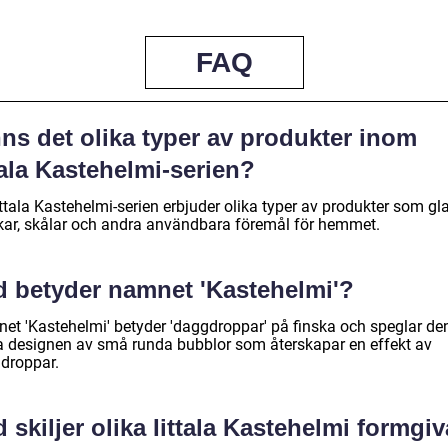
FAQ
ns det olika typer av produkter inom
tala Kastehelmi-serien?
ittala Kastehelmi-serien erbjuder olika typer av produkter som gla
rikar, skålar och andra användbara föremål för hemmet.
d betyder namnet 'Kastehelmi'?
et 'Kastehelmi' betyder 'daggdroppar' på finska och speglar de
a designen av små runda bubblor som återskapar en effekt av
droppar.
 skiljer olika Iittala Kastehelmi formgiv