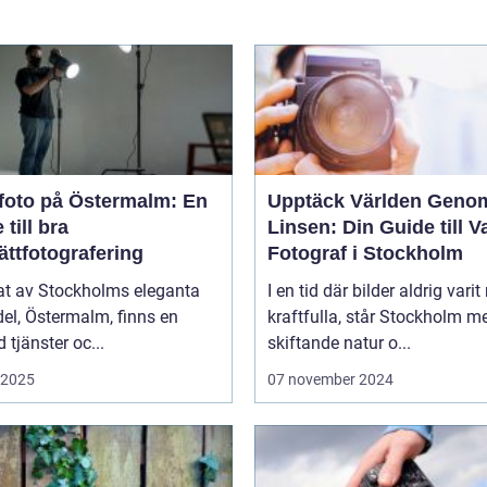
foto på Östermalm: En
Upptäck Världen Geno
 till bra
Linsen: Din Guide till V
ättfotografering
Fotograf i Stockholm
tat av Stockholms eleganta
I en tid där bilder aldrig varit
el, Östermalm, finns en
kraftfulla, står Stockholm m
tjänster oc...
skiftande natur o...
i 2025
07 november 2024