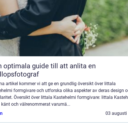
 optimala guide till att anlita en
llopsfotograf
na artikel kommer vi att ge en grundlig översikt över Iittala
ehelmi formgivare och utforska olika aspekter av deras design 
aritet. Översikt över Iittala Kastehelmi formgivare: Iittala Kaste
tt känt och välrenommerat varumä...
n
03 augusti