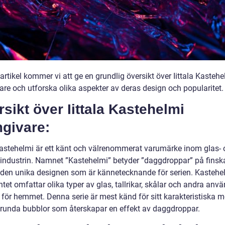
artikel kommer vi att ge en grundlig översikt över Iittala Kastehe
are och utforska olika aspekter av deras design och popularitet.
sikt över Iittala Kastehelmi
mgivare:
 Kastehelmi är ett känt och välrenommerat varumärke inom glas-
sindustrin. Namnet ”Kastehelmi” betyder ”daggdroppar” på finsk
 den unika designen som är kännetecknande för serien. Kastehe
tet omfattar olika typer av glas, tallrikar, skålar och andra anv
 för hemmet. Denna serie är mest känd för sitt karakteristiska 
runda bubblor som återskapar en effekt av daggdroppar.