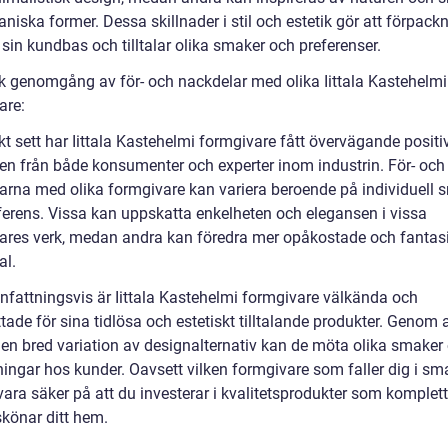
niska former. Dessa skillnader i stil och estetik gör att förpack
sin kundbas och tilltalar olika smaker och preferenser.
sk genomgång av för- och nackdelar med olika Iittala Kastehelmi
are:
kt sett har Iittala Kastehelmi formgivare fått övervägande positi
 från både konsumenter och experter inom industrin. För- och
arna med olika formgivare kan variera beroende på individuell 
ferens. Vissa kan uppskatta enkelheten och elegansen i vissa
ares verk, medan andra kan föredra mer opåkostade och fantasi
al.
attningsvis är Iittala Kastehelmi formgivare välkända och
ade för sina tidlösa och estetiskt tilltalande produkter. Genom a
 en bred variation av designalternativ kan de möta olika smaker
ningar hos kunder. Oavsett vilken formgivare som faller dig i sm
ara säker på att du investerar i kvalitetsprodukter som komplett
skönar ditt hem.