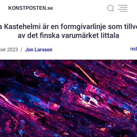
KONSTPOSTEN.
se
la Kastehelmi är en formgivarlinje som till
av det finska varumärket Iittala
red
ber 2023
Jon Larsson