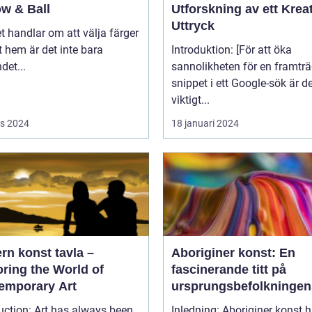
ow & Ball
Utforskning av ett Kreat
Uttryck
t handlar om att välja färger
tt hem är det inte bara
Introduktion: [För att öka
det...
sannolikheten för en framtr
snippet i ett Google-sök är d
viktigt...
s 2024
18 januari 2024
rn konst tavla –
Aboriginer konst: En
ring the World of
fascinerande titt på
emporary Art
ursprungsbefolkningen
unika konstform
uction: Art has always been
Inledning: Aboriginer konst h