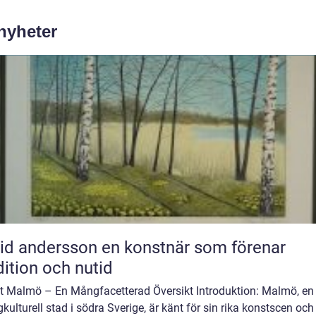
 nyheter
ndersson en konstnär som förenar
dition och nutid
t Malmö – En Mångfacetterad Översikt Introduktion: Malmö, en
ulturell stad i södra Sverige, är känt för sin rika konstscen och