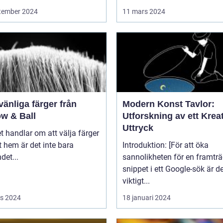
tember 2024
11 mars 2024
vänliga färger från
Modern Konst Tavlor:
ow & Ball
Utforskning av ett Kreat
Uttryck
t handlar om att välja färger
tt hem är det inte bara
Introduktion: [För att öka
det...
sannolikheten för en framtr
snippet i ett Google-sök är d
viktigt...
s 2024
18 januari 2024