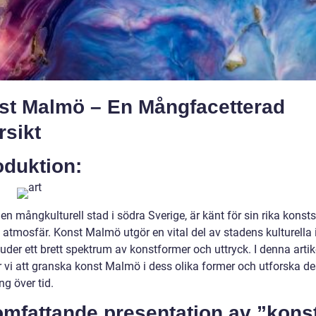
st Malmö – En Mångfacetterad
rsikt
oduktion:
n mångkulturell stad i södra Sverige, är känt för sin rika konst
 atmosfär. Konst Malmö utgör en vital del av stadens kulturella i
uder ett brett spektrum av konstformer och uttryck. I denna artik
vi att granska konst Malmö i dess olika former och utforska d
ng över tid.
omfattande presentation av ”kons