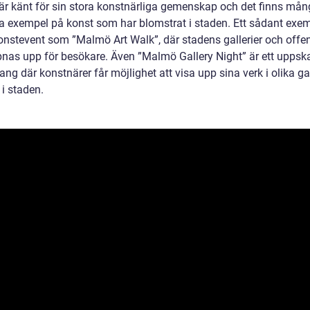
r känt för sin stora konstnärliga gemenskap och det finns må
a exempel på konst som har blomstrat i staden. Ett sådant exem
konstevent som ”Malmö Art Walk”, där stadens gallerier och offen
nas upp för besökare. Även ”Malmö Gallery Night” är ett uppska
g där konstnärer får möjlighet att visa upp sina verk i olika gal
i staden.