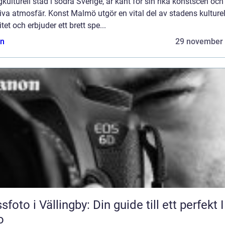
ulturell stad i södra Sverige, är känt för sin rika konstscen och
iva atmosfär. Konst Malmö utgör en vital del av stadens kulturel
itet och erbjuder ett brett spe...
n
29 november
sfoto i Vällingby: Din guide till ett perfekt 
o