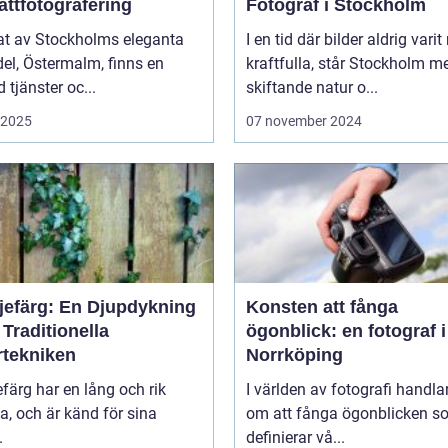
ättfotografering
Fotograf i Stockholm
tat av Stockholms eleganta
I en tid där bilder aldrig varit
el, Östermalm, finns en
kraftfulla, står Stockholm m
tjänster oc...
skiftande natur o...
i 2025
07 november 2024
ljefärg: En Djupdykning
Konsten att fånga
 Traditionella
ögonblick: en fotograf i
rtekniken
Norrköping
efärg har en lång och rik
I världen av fotografi handlar
ia, och är känd för sina
om att fånga ögonblicken s
.
definierar vå...