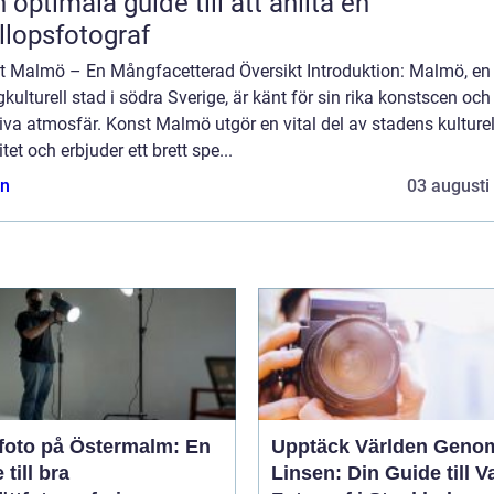
 optimala guide till att anlita en
llopsfotograf
t Malmö – En Mångfacetterad Översikt Introduktion: Malmö, en
ulturell stad i södra Sverige, är känt för sin rika konstscen och
iva atmosfär. Konst Malmö utgör en vital del av stadens kulturel
itet och erbjuder ett brett spe...
n
03 augusti
foto på Östermalm: En
Upptäck Världen Geno
 till bra
Linsen: Din Guide till V