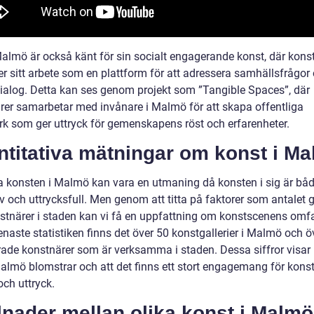
almö är också känt för sin socialt engagerande konst, där kons
r sitt arbete som en plattform för att adressera samhällsfrågor
ialog. Detta kan ses genom projekt som ”Tangible Spaces”, där
rer samarbetar med invånare i Malmö för att skapa offentliga
rk som ger uttryck för gemenskapens röst och erfarenheter.
ntitativa mätningar om konst i M
a konsten i Malmö kan vara en utmaning då konsten i sig är bå
v och uttrycksfull. Men genom att titta på faktorer som antalet g
stnärer i staden kan vi få en uppfattning om konstscenens omfa
enaste statistiken finns det över 50 konstgallerier i Malmö och 
erade konstnärer som är verksamma i staden. Dessa siffror visar 
almö blomstrar och att det finns ett stort engagemang för konst
och uttryck.
lnader mellan olika konst i Malmö