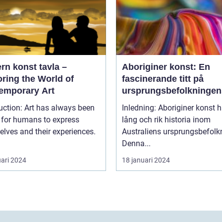
rn konst tavla –
Aboriginer konst: En
ring the World of
fascinerande titt på
emporary Art
ursprungsbefolkningen
unika konstform
uction: Art has always been
Inledning: Aboriginer konst h
 for humans to express
lång och rik historia inom
lves and their experiences.
Australiens ursprungsbefolk
Denna...
uari 2024
18 januari 2024