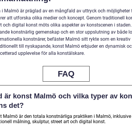
 i Malmö är präglad av en mångfald av uttryck och möjligheter 
er att utforska olika medier och koncept. Genom traditionell kon
rt och digital konst möts olika aspekter av konstscenen i staden
ande konstnärlig gemenskap och en stor uppslutning av både l
rnationella konstnärer, befäster Malmö sitt rykte som en kreativ
aditionellt till nyskapande, konst Malmö erbjuder en dynamisk o
etterad upplevelse för alla konstälskare.
FAQ
d är konst Malmö och vilka typer av kon
ns det?
t Malmö är den totala konstnärliga praktiken i Malmö, inklusive
tionell målning, skulptur, street art och digital konst.