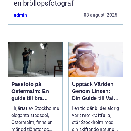
en bröllopsfotograf
admin
03 augusti 2025
Passfoto på
Upptäck Världen
Östermalm: En
Genom Linsen:
guide till bra
Din Guide till Val
porträttfotograferi
av Fotograf i
I hjärtat av Stockholms
I en tid där bilder aldrig
ng
Stockholm
eleganta stadsdel,
varit mer kraftfulla,
Östermalm, finns en
står Stockholm med
mängd tjänster oc...
sin skiftande natur o...