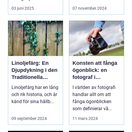
03 juni 2025
07 november 2024
Linoljefärg: En
Konsten att fånga
Djupdykning i den
ögonblick: en
Traditionella
fotograf i
Målartekniken
Norrköping
Linoljefärg har en lång
I världen av fotografi
och rik historia, och är
handlar allt om att
känd för sina hållb...
fånga ögonblicken
som definierar vå...
09 september 2024
11 mars 2024