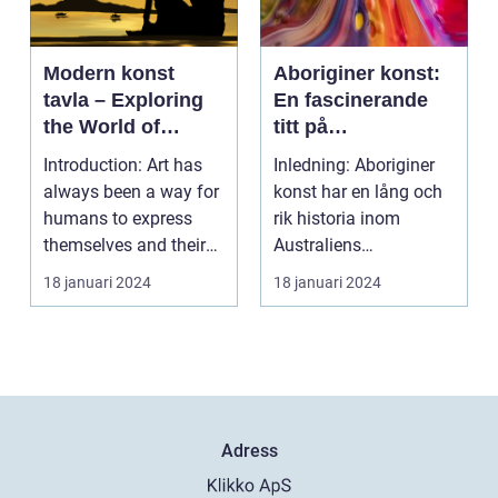
Modern konst
Aboriginer konst:
tavla – Exploring
En fascinerande
the World of
titt på
Contemporary Art
ursprungsbefolkni
Introduction: Art has
Inledning: Aboriginer
ngens unika
always been a way for
konst har en lång och
konstform
humans to express
rik historia inom
themselves and their
Australiens
experiences. Over...
ursprungsbefolkning.
18 januari 2024
18 januari 2024
Denna...
Adress