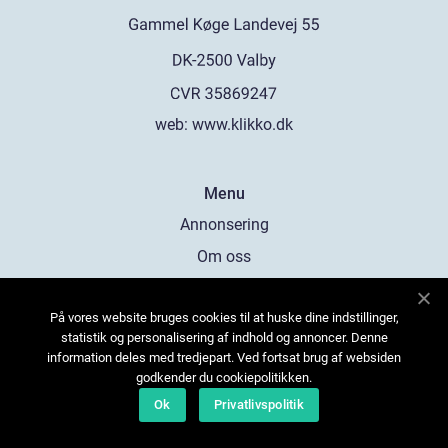
web:
www.klikko.dk
Menu
Annonsering
Om oss
Cookies
På vores website bruges cookies til at huske dine indstillinger,
Kontakta oss
statistik og personalisering af indhold og annoncer. Denne
Sitemap
information deles med tredjepart. Ved fortsat brug af websiden
godkender du cookiepolitikken.
Ok
Privatlivspolitik