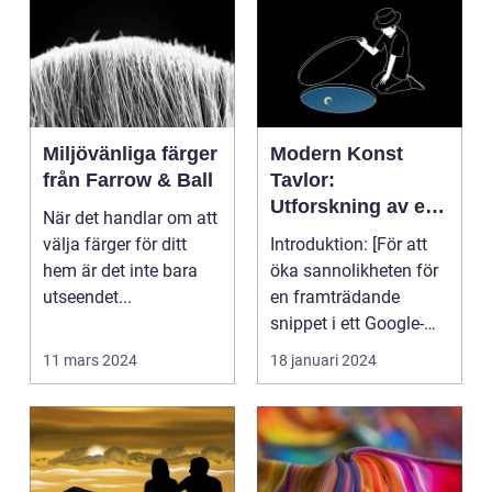
Miljövänliga färger
Modern Konst
från Farrow & Ball
Tavlor:
Utforskning av ett
När det handlar om att
Kreativt Uttryck
välja färger för ditt
Introduktion: [För att
hem är det inte bara
öka sannolikheten för
utseendet...
en framträdande
snippet i ett Google-
sök är det viktigt...
11 mars 2024
18 januari 2024