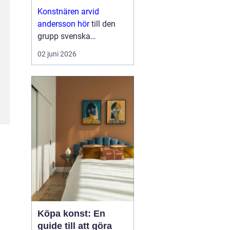
nutid
Konstnären arvid
andersson hör
till den
grupp svenska
bildskapare som rör sig
02 juni 2026
tryggt mellan klassisk
hantverksskicklighet och
ett mer samtida uttryck. I
hans verk möts vardag
och fördjupning, ofta
med motiv som...
Köpa konst: En
guide till att göra