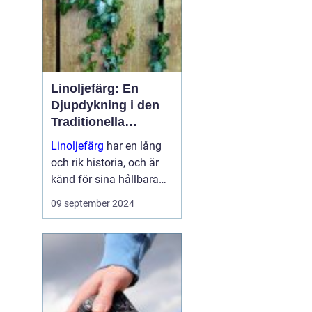
Linoljefärg: En
Djupdykning i den
Traditionella
Målartekniken
Linoljefärg
har en lång
och rik historia, och är
känd för sina hållbara
och miljövänliga
09 september 2024
egenskaper. Ge...