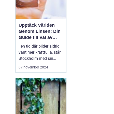
Upptäck Världen
Genom Linsen: Din
Guide till Val av
Fotograf i
I en tid där bilder aldrig
Stockholm
varit mer kraftfulla, står
Stockholm med sin
skiftande natur och
07 november 2024
levande stadssilhuett
som en lekplats för
fotokonsten. Vare sig det
gäller livets stora
ögonblick, som bröllop
eller födel...