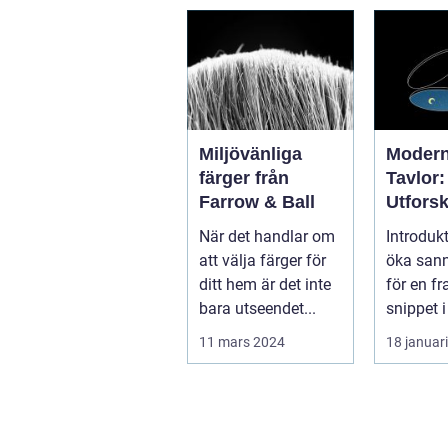
Miljövänliga
Modern
färger från
Tavlor:
Farrow & Ball
Utfors
ett Kre
När det handlar om
Introdukt
Uttryck
att välja färger för
öka sann
ditt hem är det inte
för en f
bara utseendet...
snippet i
sök är det
11 mars 2024
18 januar