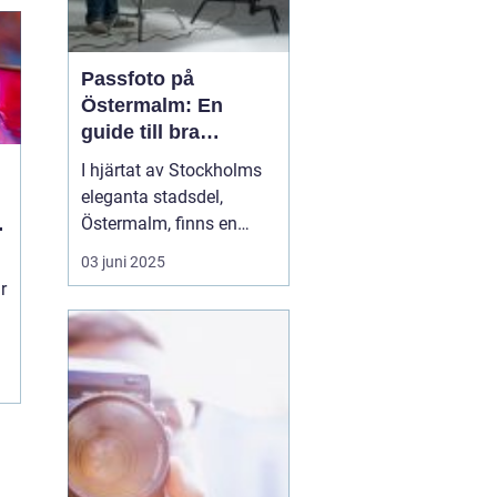
Passfoto på
Östermalm: En
guide till bra
porträttfotografering
I hjärtat av Stockholms
eleganta stadsdel,
t
Östermalm, finns en
mängd tjänster och
03 juni 2025
k
verksamheter som
r
erbjuder allt från
exklusiv shopping till
kvalitativ service. En av
dessa är möjligheten att
n
ta passfoto på &...