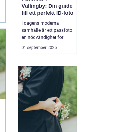
Vällingby: Din guide
till ett perfekt ID-foto
I dagens moderna
samhälle är ett passfoto
en nödvändighet för
många olika ändamål.
01 september 2025
Oavsett om det gäller
pass, körkort eller andra
ID-handlingar, är det
viktigt att ha ett
professionellt foto s...