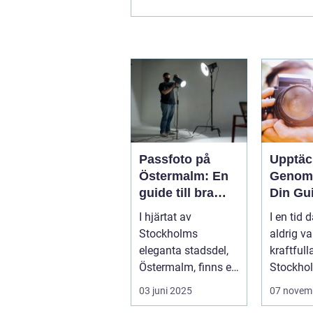
Passfoto på
Upptäc
Östermalm: En
Genom 
guide till bra
Din Gui
porträttfotografe
av Foto
I hjärtat av
I en tid d
ring
Stockh
Stockholms
aldrig va
eleganta stadsdel,
kraftfulla
Östermalm, finns en
Stockho
mängd tjänster oc...
skiftande
03 juni 2025
07 novem