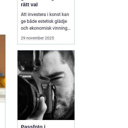
rätt val
Att investera i konst kan
ge både estetisk glädje
och ekonomisk vinning.
Köpa konst innebär att
29 november 2025
utforska olika stilar och
medier, men också att
förstå marknaden och
värdet av konstverket. I
denna artikel und...
Passfoto i