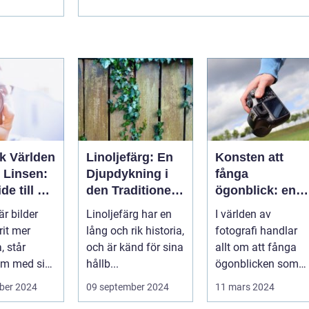
k Världen
Linoljefärg: En
Konsten att
Linsen:
Djupdykning i
fånga
de till Val
den Traditionella
ögonblick: en
graf i
Målartekniken
fotograf i
är bilder
Linoljefärg har en
I världen av
olm
Norrköping
rit mer
lång och rik historia,
fotografi handlar
, står
och är känd för sina
allt om att fånga
lm med sin
hållb...
ögonblicken som
 natur o...
definierar vå...
ber 2024
09 september 2024
11 mars 2024