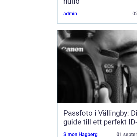
nutid
admin
02
Passfoto i Vällingby: D
guide till ett perfekt ID
Simon Hagberg
01 septe