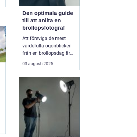
Den optimala guide
till att anlita en
bröllopsfotograf
Att föreviga de mest
värdefulla ögonblicken
från en bröllopsdag är
inte bara en lyx utan en
03 augusti 2025
nödvändighet. Varenda
leende, varje glädjetår
och alla kärleksfulla
blickar är minnen att
bevara...