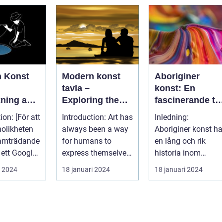
 Konst
Modern konst
Aboriginer
tavla –
konst: En
kning av
Exploring the
fascinerande tit
ativt
World of
på
ion: [För att
Introduction: Art has
Inledning:
Contemporary
ursprungsbefol
olikheten
always been a way
Aboriginer konst ha
Art
ningens unika
ramträdande
for humans to
en lång och rik
konstform
 ett Google-
express themselves
historia inom
 viktigt...
and their
Australiens
i 2024
18 januari 2024
18 januari 2024
experiences. Over...
ursprungsbefolkni
g. Denna...