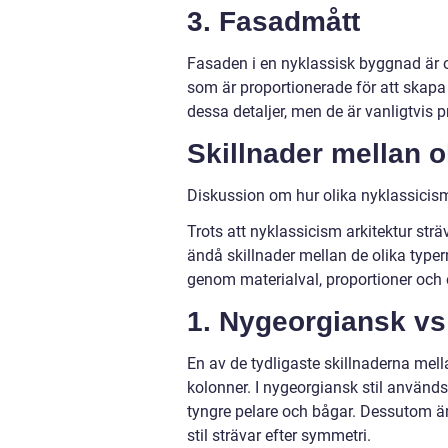
3. Fasadmått
Fasaden i en nyklassisk byggnad är 
som är proportionerade för att skapa 
dessa detaljer, men de är vanligtvis 
Skillnader mellan o
Diskussion om hur olika nyklassicism 
Trots att nyklassicism arkitektur strä
ändå skillnader mellan de olika type
genom materialval, proportioner och e
1. Nygeorgiansk v
En av de tydligaste skillnaderna mel
kolonner. I nygeorgiansk stil använ
tyngre pelare och bågar. Dessutom 
stil strävar efter symmetri.