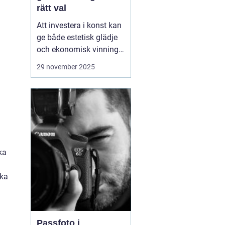
rätt val
Att investera i konst kan
ge både estetisk glädje
och ekonomisk vinning.
Köpa konst innebär att
29 november 2025
utforska olika stilar och
medier, men också att
förstå marknaden och
värdet av konstverket. I
denna artikel und...
ka
ska
Passfoto i