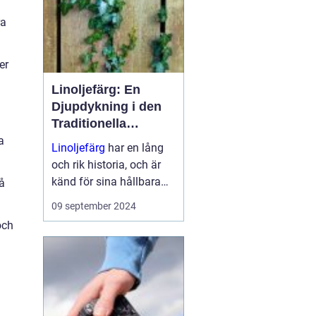
ra
er
Linoljefärg: En
Djupdykning i den
Traditionella
Målartekniken
a
Linoljefärg
har en lång
och rik historia, och är
känd för sina hållbara
å
och miljövänliga
09 september 2024
egenskaper. Ge...
och