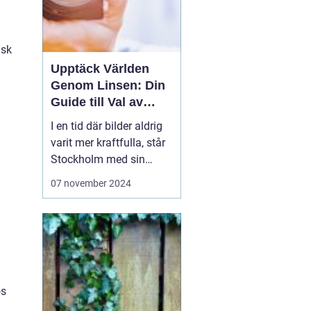
nsk
Upptäck Världen
Genom Linsen: Din
Guide till Val av
Fotograf i
I en tid där bilder aldrig
Stockholm
varit mer kraftfulla, står
Stockholm med sin
skiftande natur och
07 november 2024
levande stadssilhuett
som en lekplats för
fotokonsten. Vare sig det
gäller livets stora
ögonblick, som bröllop
eller födel...
ös