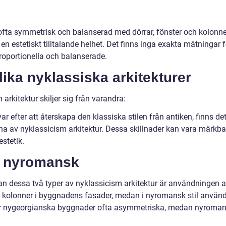
ofta symmetrisk och balanserad med dörrar, fönster och kolonne
en estetiskt tilltalande helhet. Det finns inga exakta mätningar f
proportionella och balanserade.
lika nyklassiska arkitekturer
arkitektur skiljer sig från varandra:
var efter att återskapa den klassiska stilen från antiken, finns de
rna av nyklassicism arkitektur. Dessa skillnader kan vara märkba
stetik.
s nyromansk
lan dessa två typer av nyklassicism arkitektur är användningen 
ds kolonner i byggnadens fasader, medan i nyromansk stil använ
är nygeorgianska byggnader ofta asymmetriska, medan nyroma