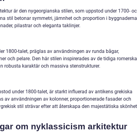
tektur är den nygeorgianska stilen, som uppstod under 1700- o
na stil betonar symmetri, jämnhet och proportion i byggnaderna
ader, pilastrar och eleganta taklinjer.
er 1800-talet, präglas av användningen av runda bågar,
r och pelare. Den här stilen inspirerades av de tidiga romerska
 robusta karaktär och massiva stenstrukturer.
tod under 1800-talet, är starkt influerad av antikens grekiska
nas av användningen av kolonner, proportionerade fasader och
rekisk stil strävar efter att återskapa den majestätiska skönhe
ngar om nyklassicism arkitektur