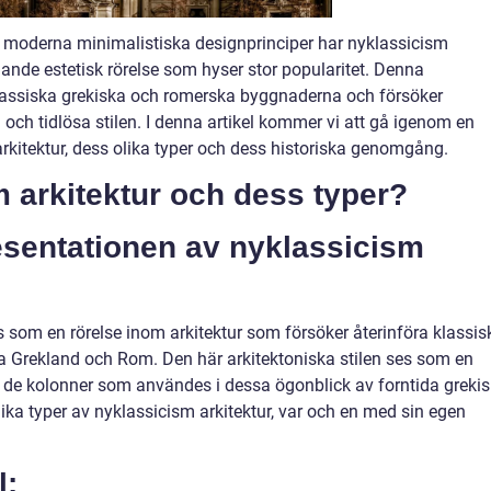
h moderna minimalistiska designprinciper har nyklassicism
ande estetisk rörelse som hyser stor popularitet. Denna
e klassiska grekiska och romerska byggnaderna och försöker
och tidlösa stilen. I denna artikel kommer vi att gå igenom en
kitektur, dess olika typer och dess historiska genomgång.
m arkitektur och dess typer?
sentationen av nyklassicism
s som en rörelse inom arkitektur som försöker återinföra klassis
ka Grekland och Rom. Den här arkitektoniska stilen ses som en
h de kolonner som användes i dessa ögonblick av forntida greki
ika typer av nyklassicism arkitektur, var och en med sin egen
l: