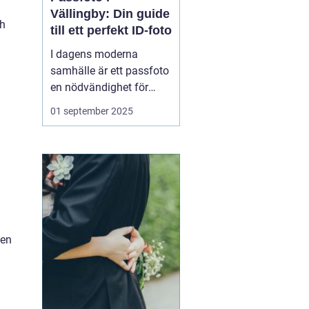
Vällingby: Din guide
ch
till ett perfekt ID-foto
I dagens moderna
samhälle är ett passfoto
en nödvändighet för
många olika ändamål.
01 september 2025
Oavsett om det gäller
pass, körkort eller andra
ID-handlingar, är det
viktigt att ha ett
professionellt foto s...
ten