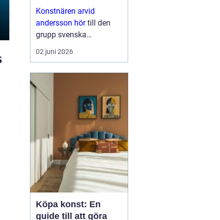
nutid
Konstnären arvid
andersson hör
till den
grupp svenska
bildskapare som rör sig
02 juni 2026
s
tryggt mellan klassisk
hantverksskicklighet och
ett mer samtida uttryck. I
hans verk möts vardag
och fördjupning, ofta
med motiv som...
Köpa konst: En
guide till att göra