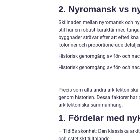
2. Nyromansk vs n
Skillnaden mellan nyromansk och nygr
stil har en robust karaktär med tung
byggnader strävar efter att efterlik
kolonner och proportionerade detaljer
Historisk genomgång av för- och nack
Historisk genomgång av för- och nack
:
Precis som alla andra arkitektoniska s
genom historien. Dessa faktorer har 
arkitektoniska sammanhang.
1. Fördelar med nyk
– Tidlös skönhet: Den klassiska arkit
och estetiskt tilltalande.