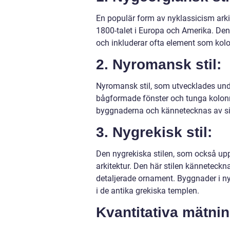
En populär form av nyklassicism arki
1800-talet i Europa och Amerika. Den
och inkluderar ofta element som kolon
2. Nyromansk stil:
Nyromansk stil, som utvecklades und
bågformade fönster och tunga kolonne
byggnaderna och kännetecknas av sin
3. Nygrekisk stil:
Den nygrekiska stilen, som också upps
arkitektur. Den här stilen känneteck
detaljerade ornament. Byggnader i nyg
i de antika grekiska templen.
Kvantitativa mätni