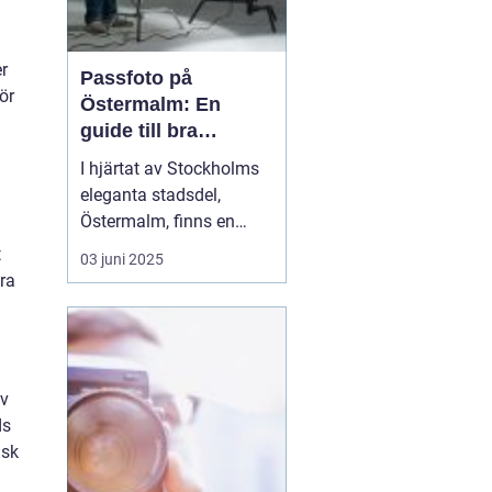
r
Passfoto på
ör
Östermalm: En
guide till bra
porträttfotografering
I hjärtat av Stockholms
eleganta stadsdel,
Östermalm, finns en
mängd tjänster och
t
03 juni 2025
verksamheter som
ra
erbjuder allt från
exklusiv shopping till
kvalitativ service. En av
dessa är möjligheten att
av
ta passfoto på &...
ds
nsk