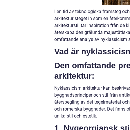
I en tid av teknologiska framsteg oc
arkitektur steget in som en återkomm
arkitekturstil tar inspiration från d
återskapa den grälunda majestätiska 
omfattande analys av nyklassicism ar
Vad är nyklassicis
Den omfattande pre
arkitektur:
Nyklassicism arkitektur kan beskriva
byggnadsprinciper och stil från anti
återspegling av det tegelmaterial oc
och romerska byggnader. Det finns ol
unika stil och estetik.
1. Nygeorgiansk sti