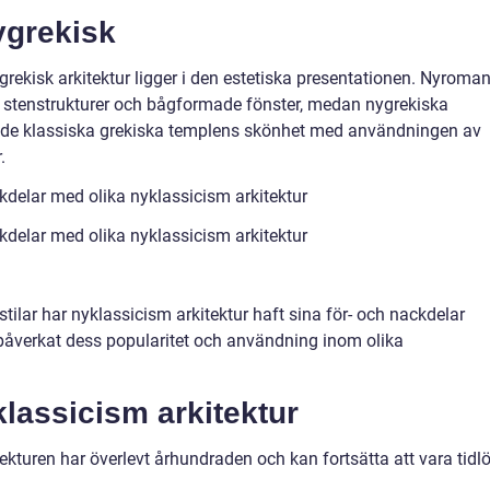
ygrekisk
ekisk arkitektur ligger i den estetiska presentationen. Nyroma
a stenstrukturer och bågformade fönster, medan nygrekiska
na de klassiska grekiska templens skönhet med användningen av
.
delar med olika nyklassicism arkitektur
delar med olika nyklassicism arkitektur
tilar har nyklassicism arkitektur haft sina för- och nackdelar
påverkat dess popularitet och användning inom olika
lassicism arkitektur
ekturen har överlevt århundraden och kan fortsätta att vara tidl