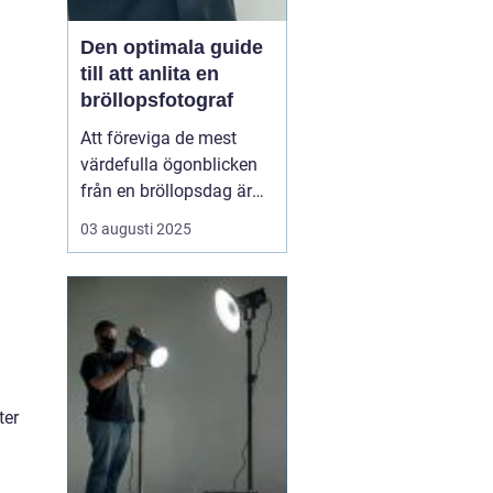
Den optimala guide
till att anlita en
bröllopsfotograf
Att föreviga de mest
värdefulla ögonblicken
från en bröllopsdag är
inte bara en lyx utan en
03 augusti 2025
nödvändighet. Varenda
leende, varje glädjetår
och alla kärleksfulla
blickar är minnen att
bevara...
ter