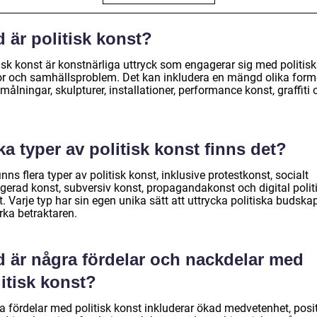
 är politisk konst?
tisk konst är konstnärliga uttryck som engagerar sig med politis
or och samhällsproblem. Det kan inkludera en mängd olika form
ålningar, skulpturer, installationer, performance konst, graffiti 
ka typer av politisk konst finns det?
inns flera typer av politisk konst, inklusive protestkonst, socialt
gerad konst, subversiv konst, propagandakonst och digital polit
. Varje typ har sin egen unika sätt att uttrycka politiska budska
rka betraktaren.
d är några fördelar och nackdelar med
itisk konst?
a fördelar med politisk konst inkluderar ökad medvetenhet, posit