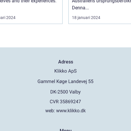
lves and their experiences.
Australiens ursprungsbefolk
Denna...
uari 2024
18 januari 2024
Adress
web:
www.klikko.dk
Menu