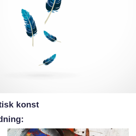
tisk konst
dning: