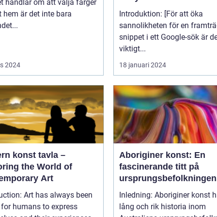
t handlar om att välja färger
tt hem är det inte bara
Introduktion: [För att öka
det...
sannolikheten för en framtr
snippet i ett Google-sök är d
viktigt...
s 2024
18 januari 2024
rn konst tavla –
Aboriginer konst: En
ring the World of
fascinerande titt på
emporary Art
ursprungsbefolkningen
unika konstform
uction: Art has always been
Inledning: Aboriginer konst h
 for humans to express
lång och rik historia inom