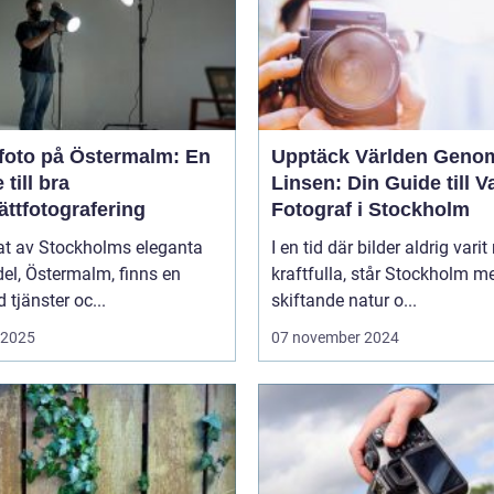
foto på Östermalm: En
Upptäck Världen Geno
 till bra
Linsen: Din Guide till V
ättfotografering
Fotograf i Stockholm
tat av Stockholms eleganta
I en tid där bilder aldrig varit
el, Östermalm, finns en
kraftfulla, står Stockholm m
tjänster oc...
skiftande natur o...
i 2025
07 november 2024