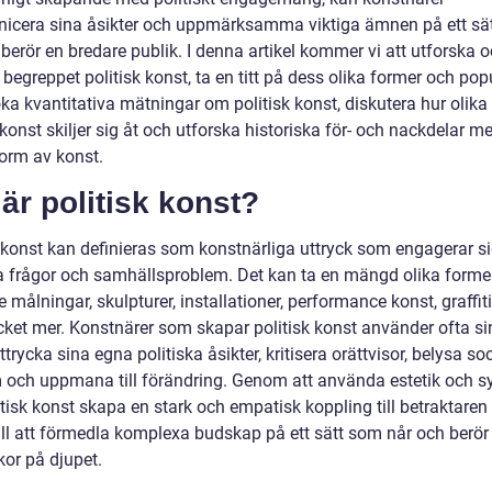
cera sina åsikter och uppmärksamma viktiga ämnen på ett sä
berör en bredare publik. I denna artikel kommer vi att utforska 
 begreppet politisk konst, ta en titt på dess olika former och popu
a kvantitativa mätningar om politisk konst, diskutera hur olika 
 konst skiljer sig åt och utforska historiska för- och nackdelar m
orm av konst.
är politisk konst?
k konst kan definieras som konstnärliga uttryck som engagerar s
ka frågor och samhällsproblem. Det kan ta en mängd olika former
e målningar, skulpturer, installationer, performance konst, graffiti
ket mer. Konstnärer som skapar politisk konst använder ofta si
uttrycka sina egna politiska åsikter, kritisera orättvisor, belysa so
 och uppmana till förändring. Genom att använda estetik och s
tisk konst skapa en stark och empatisk koppling till betraktaren
till att förmedla komplexa budskap på ett sätt som når och berör
or på djupet.