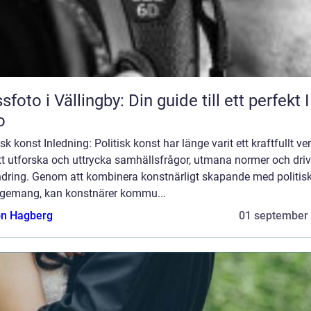
sfoto i Vällingby: Din guide till ett perfekt 
o
isk konst Inledning: Politisk konst har länge varit ett kraftfullt ve
tt utforska och uttrycka samhällsfrågor, utmana normer och dri
ndring. Genom att kombinera konstnärligt skapande med politisk
gemang, kan konstnärer kommu...
n Hagberg
01 september