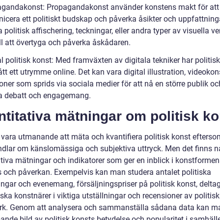
agandakonst: Propagandakonst använder konstens makt för att
cera ett politiskt budskap och påverka åsikter och uppfattninga
 politisk affischering, teckningar, eller andra typer av visuella v
ill att övertyga och påverka åskådaren.
al politisk konst: Med framväxten av digitala tekniker har politis
tt ett utrymme online. Det kan vara digital illustration, videokons
ner som sprids via sociala medier för att nå en större publik oc
a debatt och engagemang.
titativa mätningar om politisk ko
 vara utmanande att mäta och kvantifiera politisk konst efterso
ndlar om känslomässiga och subjektiva uttryck. Men det finns n
ativa mätningar och indikatorer som ger en inblick i konstformen
s och påverkan. Exempelvis kan man studera antalet politiska
ingar och evenemang, försäljningspriser på politisk konst, delta
iska konstnärer i viktiga utställningar och recensioner av politisk
rk. Genom att analysera och sammanställa sådana data kan m
ande bild av politisk konsts betydelse och popularitet i samhälle