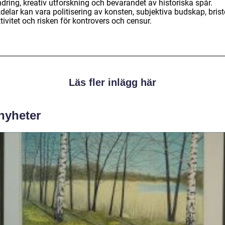
dring, kreativ utforskning och bevarandet av historiska spår.
elar kan vara politisering av konsten, subjektiva budskap, briste
tivitet och risken för kontrovers och censur.
Läs fler inlägg här
 nyheter