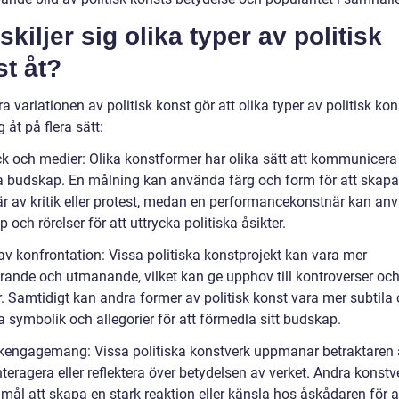
skiljer sig olika typer av politisk
t åt?
a variationen av politisk konst gör att olika typer av politisk ko
g åt på flera sätt:
yck och medier: Olika konstformer har olika sätt att kommunicera
ka budskap. En målning kan använda färg och form för att skapa
r av kritik eller protest, medan en performancekonstnär kan an
p och rörelser för att uttrycka politiska åsikter.
av konfrontation: Vissa politiska konstprojekt kan vara mer
rande och utmanande, vilket kan ge upphov till kontroverser oc
r. Samtidigt kan andra former av politisk konst vara mer subtila
 symbolik och allegorier för att förmedla sitt budskap.
ikengagemang: Vissa politiska konstverk uppmanar betraktaren a
interagera eller reflektera över betydelsen av verket. Andra konst
mål att skapa en stark reaktion eller känsla hos åskådaren för a