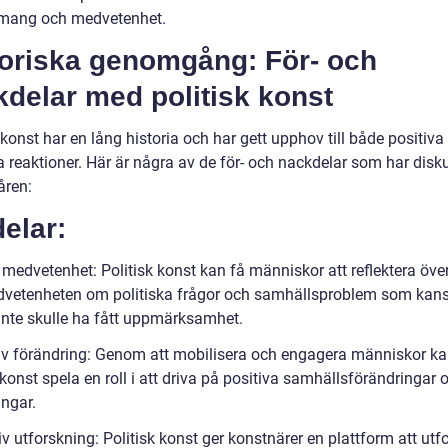
mang och medvetenhet.
toriska genomgång: För- och
delar med politisk konst
 konst har en lång historia och har gett upphov till både positiva
a reaktioner. Här är några av de för- och nackdelar som har disk
ren:
elar:
 medvetenhet: Politisk konst kan få människor att reflektera öve
vetenheten om politiska frågor och samhällsproblem som kan
inte skulle ha fått uppmärksamhet.
tiv förändring: Genom att mobilisera och engagera människor k
 konst spela en roll i att driva på positiva samhällsförändringar 
ingar.
iv utforskning: Politisk konst ger konstnärer en plattform att utf