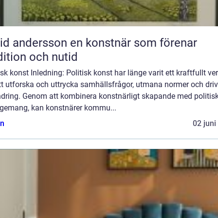
ndersson en konstnär som förenar
dition och nutid
isk konst Inledning: Politisk konst har länge varit ett kraftfullt ve
tt utforska och uttrycka samhällsfrågor, utmana normer och dri
ndring. Genom att kombinera konstnärligt skapande med politisk
gemang, kan konstnärer kommu...
n
02 juni