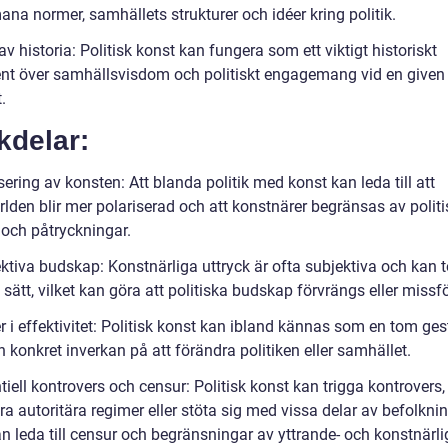
na normer, samhällets strukturer och idéer kring politik.
av historia: Politisk konst kan fungera som ett viktigt historiskt
t över samhällsvisdom och politiskt engagemang vid en given
.
kdelar:
isering av konsten: Att blanda politik med konst kan leda till att
rlden blir mer polariserad och att konstnärer begränsas av polit
 och påtryckningar.
ektiva budskap: Konstnärliga uttryck är ofta subjektiva och kan 
 sätt, vilket kan göra att politiska budskap förvrängs eller missf
er i effektivitet: Politisk konst kan ibland kännas som en tom ges
n konkret inverkan på att förändra politiken eller samhället.
tiell kontrovers och censur: Politisk konst kan trigga kontrovers,
a autoritära regimer eller stöta sig med vissa delar av befolkni
an leda till censur och begränsningar av yttrande- och konstnärlig