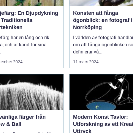
ljefärg: En Djupdykning
Konsten att fånga
 Traditionella
ögonblick: en fotograf i
rtekniken
Norrköping
efärg har en lång och rik
I världen av fotografi handlar
ia, och är känd för sina
om att fånga ögonblicken s
.
definierar vå...
tember 2024
11 mars 2024
vänliga färger från
Modern Konst Tavlor:
ow & Ball
Utforskning av ett Kreat
Uttryck