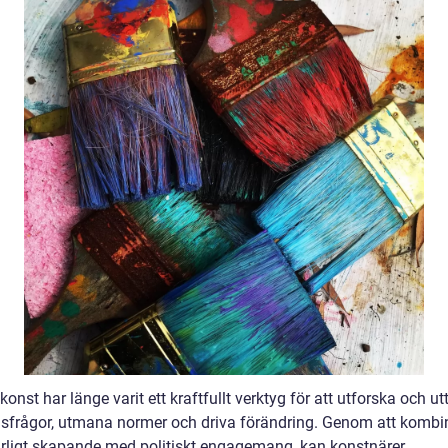
 konst har länge varit ett kraftfullt verktyg för att utforska och ut
sfrågor, utmana normer och driva förändring. Genom att kombi
rligt skapande med politiskt engagemang, kan konstnärer