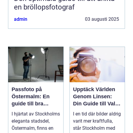
en bröllopsfotograf
admin
03 augusti 2025
Passfoto på
Upptäck Världen
Östermalm: En
Genom Linsen:
guide till bra
Din Guide till Val
porträttfotograferi
av Fotograf i
I hjärtat av Stockholms
I en tid där bilder aldrig
ng
Stockholm
eleganta stadsdel,
varit mer kraftfulla,
Östermalm, finns en
står Stockholm med