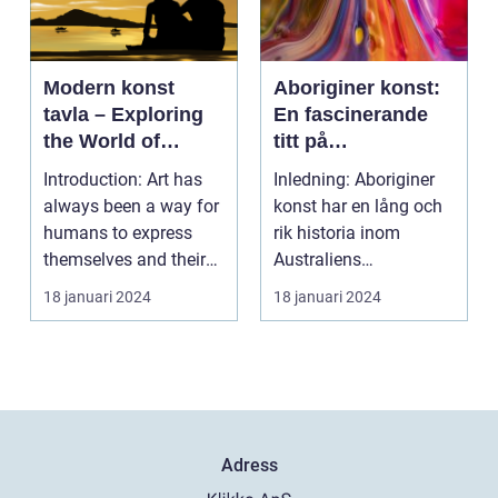
Modern konst
Aboriginer konst:
tavla – Exploring
En fascinerande
the World of
titt på
Contemporary Art
ursprungsbefolkni
Introduction: Art has
Inledning: Aboriginer
ngens unika
always been a way for
konst har en lång och
konstform
humans to express
rik historia inom
themselves and their
Australiens
experiences. Over...
ursprungsbefolkning.
18 januari 2024
18 januari 2024
Denna...
Adress