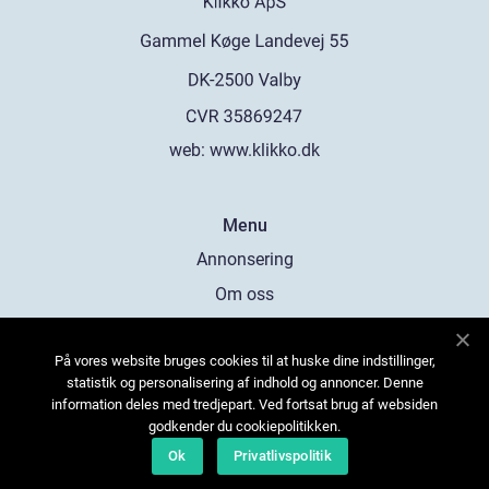
web:
www.klikko.dk
Menu
Annonsering
Om oss
Cookies
På vores website bruges cookies til at huske dine indstillinger,
Kontakta oss
statistik og personalisering af indhold og annoncer. Denne
Sitemap
information deles med tredjepart. Ved fortsat brug af websiden
godkender du cookiepolitikken.
Ok
Privatlivspolitik