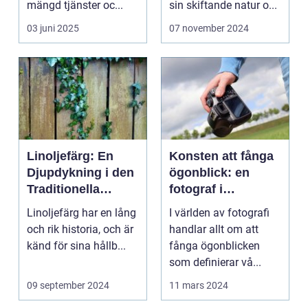
mängd tjänster oc...
sin skiftande natur o...
03 juni 2025
07 november 2024
Linoljefärg: En
Konsten att fånga
Djupdykning i den
ögonblick: en
Traditionella
fotograf i
Målartekniken
Norrköping
Linoljefärg har en lång
I världen av fotografi
och rik historia, och är
handlar allt om att
känd för sina hållb...
fånga ögonblicken
som definierar vå...
09 september 2024
11 mars 2024