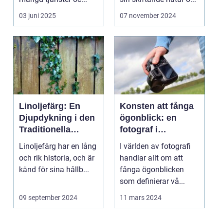
03 juni 2025
07 november 2024
Linoljefärg: En
Konsten att fånga
Djupdykning i den
ögonblick: en
Traditionella
fotograf i
Målartekniken
Norrköping
Linoljefärg har en lång
I världen av fotografi
och rik historia, och är
handlar allt om att
känd för sina hållb...
fånga ögonblicken
som definierar vå...
09 september 2024
11 mars 2024