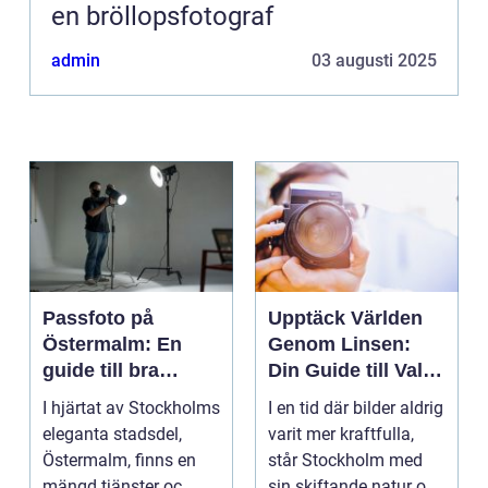
en bröllopsfotograf
admin
03 augusti 2025
Passfoto på
Upptäck Världen
Östermalm: En
Genom Linsen:
guide till bra
Din Guide till Val
porträttfotograferi
av Fotograf i
I hjärtat av Stockholms
I en tid där bilder aldrig
ng
Stockholm
eleganta stadsdel,
varit mer kraftfulla,
Östermalm, finns en
står Stockholm med
mängd tjänster oc...
sin skiftande natur o...