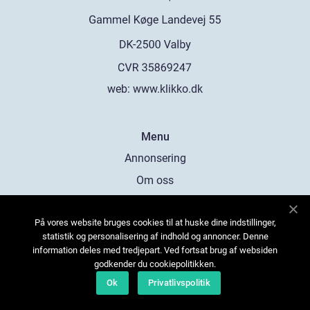
web:
www.klikko.dk
Menu
Annonsering
Om oss
Cookies
På vores website bruges cookies til at huske dine indstillinger,
Kontakta oss
statistik og personalisering af indhold og annoncer. Denne
Sitemap
information deles med tredjepart. Ved fortsat brug af websiden
godkender du cookiepolitikken.
Ok
Privatlivspolitik