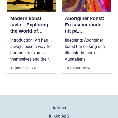
Modern konst
Aboriginer konst:
tavla – Exploring
En fascinerande
the World of
titt på
Contemporary Art
ursprungsbefolkni
Introduction: Art has
Inledning: Aboriginer
ngens unika
always been a way for
konst har en lång och
konstform
humans to express
rik historia inom
themselves and their
Australiens
experiences. Over...
ursprungsbefolkning.
18 januari 2024
18 januari 2024
Denna...
Adress