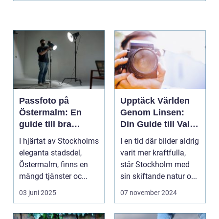
Passfoto på
Upptäck Världen
Östermalm: En
Genom Linsen:
guide till bra
Din Guide till Val
porträttfotograferi
av Fotograf i
I hjärtat av Stockholms
I en tid där bilder aldrig
ng
Stockholm
eleganta stadsdel,
varit mer kraftfulla,
Östermalm, finns en
står Stockholm med
mängd tjänster oc...
sin skiftande natur o...
03 juni 2025
07 november 2024