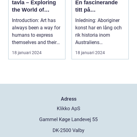
tavla – Exploring
En fascinerande
the World of
titt på
Contemporary Art
ursprungsbefolkni
Introduction: Art has
Inledning: Aboriginer
ngens unika
always been a way for
konst har en lång och
konstform
humans to express
rik historia inom
themselves and their
Australiens
experiences. Over...
ursprungsbefolkning.
18 januari 2024
18 januari 2024
Denna...
Adress