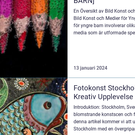
BARN]
En Översikt av Bild Konst oc
Bild Konst och Medier för Yn
för yngre barn involverar oli
media som är utformade specif
Detta inklude...
13 januari 2024
Fotokonst Stockhol
Kreativ Upplevelse
Introduktion: Stockholm, Sver
blomstrande konstscen och f
denna artikel kommer vi att 
Stockholm med en övergripan