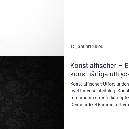
15 januari 2024
Konst affischer – E
konstnärliga uttryc
Konst affischer: Utforska de
tryckt media Inledning: Konst 
fördjupa och förstärka upplev
Denna artikel kommer att erb
konst affi...