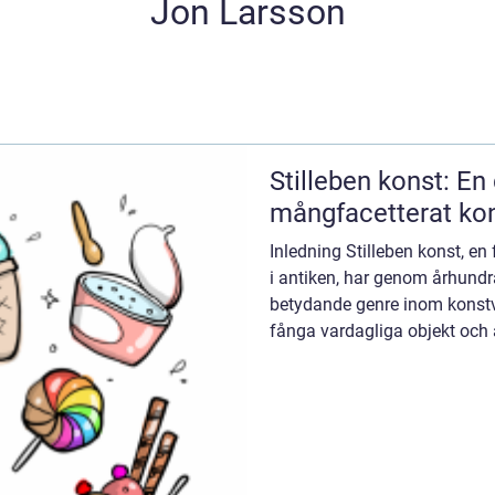
Jon Larsson
Stilleben konst: En 
mångfacetterat kon
Inledning Stilleben konst, en
i antiken, har genom århundra
betydande genre inom konstv
fånga vardagliga objekt och 
sätt tar stilleb...