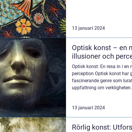
att utforska...
13 januari 2024
Optisk konst – en 
illusioner och perc
Optisk konst: En resa in i en 
perception Optisk konst har 
fascinerande genre som lura
uppfattning om verkligheten
visuella tekniker skapas s...
13 januari 2024
Rörlig konst: Utfor