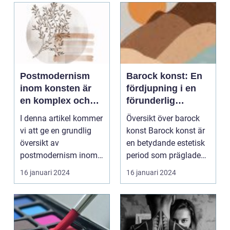
Postmodernism
Barock konst: En
inom konsten är
fördjupning i en
en komplex och
förunderlig
mångfacetterad
estetisk epok
I denna artikel kommer
Översikt över barock
rörelse som har
vi att ge en grundlig
konst Barock konst är
haft en stor
översikt av
en betydande estetisk
inverkan på
postmodernism inom
period som präglade
konstvärlden
konsten, presentera
Europa under 1...
16 januari 2024
16 januari 2024
under de senaste
olik...
decennierna