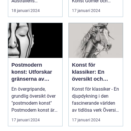
Australiens
Konst Gomér och
ursprungsbefolkning.
Andersson Konst är en
18 januari 2024
17 januari 2024
Denna...
i...
Postmodern
Konst för
konst: Utforskar
klassiker: En
gränserna av
översikt och
kreativitet och
presentation av
En övergripande,
Konst för klassiker - En
betydelse
olika typer, mått
grundlig översikt över
djupdykning i den
och historiska
"postmodern konst"
fascinerande världen
perspektiv
Postmodern konst är
av tidlösa verk Översikt
en konstnärlig rörel...
över kons...
17 januari 2024
17 januari 2024