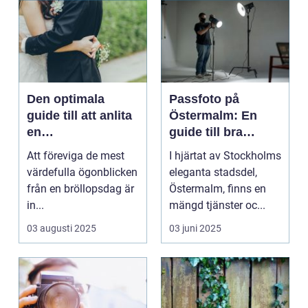
Den optimala
Passfoto på
guide till att anlita
Östermalm: En
en
guide till bra
bröllopsfotograf
porträttfotograferi
Att föreviga de mest
I hjärtat av Stockholms
ng
värdefulla ögonblicken
eleganta stadsdel,
från en bröllopsdag är
Östermalm, finns en
in...
mängd tjänster oc...
03 augusti 2025
03 juni 2025