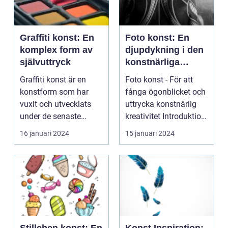
Graffiti konst: En
Foto konst: En
komplex form av
djupdykning i den
självuttryck
konstnärliga
världen av
Graffiti konst är en
Foto konst - För att
fotografi
konstform som har
fånga ögonblicket och
vuxit och utvecklats
uttrycka konstnärlig
under de senaste
kreativitet Introduktion:
decennierna. Det är en
[FÖR VIDE...
16 januari 2024
15 januari 2024
...