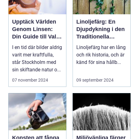
Upptäck Världen
Linoljefärg: En
Genom Linsen:
Djupdykning i den
Din Guide till Val
Traditionella
av Fotograf i
Målartekniken
I en tid där bilder aldrig
Linoljefärg har en lång
Stockholm
varit mer kraftfulla,
och rik historia, och är
står Stockholm med
känd för sina hållb...
sin skiftande natur o...
07 november 2024
09 september 2024
Konsten att fånga
Miljövänliga färger