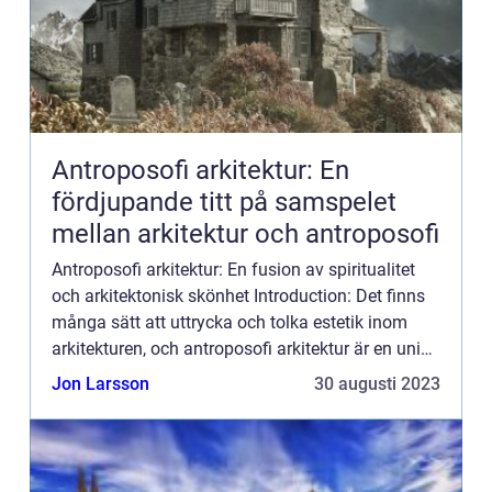
Antroposofi arkitektur: En
fördjupande titt på samspelet
mellan arkitektur och antroposofi
Antroposofi arkitektur: En fusion av spiritualitet
och arkitektonisk skönhet Introduction: Det finns
många sätt att uttrycka och tolka estetik inom
arkitekturen, och antroposofi arkitektur är en unik
gren som har vuxit fram som ett uttryck för
Jon Larsson
30 augusti 2023
antrop...