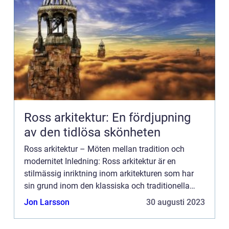
Ross arkitektur: En fördjupning
av den tidlösa skönheten
Ross arkitektur – Möten mellan tradition och
modernitet Inledning: Ross arkitektur är en
stilmässig inriktning inom arkitekturen som har
sin grund inom den klassiska och traditionella
skolan, samtidigt som den tar intryck och
Jon Larsson
30 augusti 2023
inspiration från m...