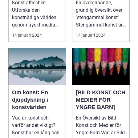
Konst affischer:
En övergripande,
Utforska den
grundlig översikt över
konstnärliga världen
"stengammal konst"
genom tryckt media
Stengammal konst är
Inledning: Konst
konstverk som har sk...
14 januari 2024
14 januari 2024
affischer är...
Om konst: En
[BILD KONST OCH
djupdykning i
MEDIER FÖR
konstvärlden
YNGRE BARN]
Vad är konst och
En Översikt av Bild
varför är det viktigt?
Konst och Medier för
Konst har en lång och
Yngre Barn Vad är Bild