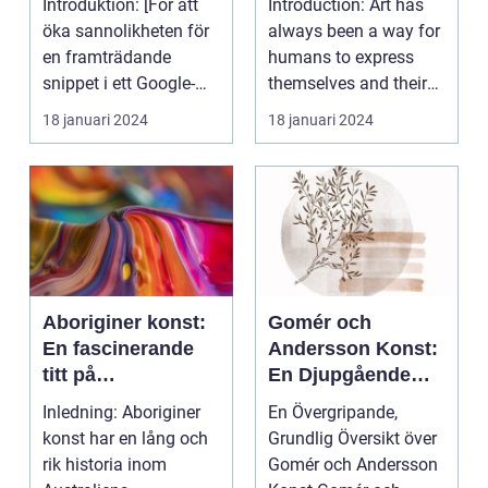
Introduktion: [För att
Introduction: Art has
öka sannolikheten för
always been a way for
en framträdande
humans to express
snippet i ett Google-
themselves and their
sök är det viktigt...
experiences. Over...
18 januari 2024
18 januari 2024
Aboriginer konst:
Gomér och
En fascinerande
Andersson Konst:
titt på
En Djupgående
ursprungsbefolkni
Undersökning av
Inledning: Aboriginer
En Övergripande,
ngens unika
dess Historia och
konst har en lång och
Grundlig Översikt över
konstform
Betydelse
rik historia inom
Gomér och Andersson