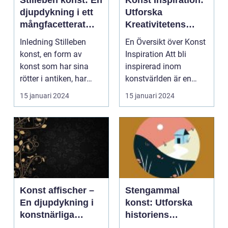
Stilleben konst: En
Konst Inspiration:
djupdykning i ett
Utforska
mångfacetterat
Kreativitetens
konstuttryck
Värld
Inledning Stilleben
En Översikt över Konst
konst, en form av
Inspiration Att bli
konst som har sina
inspirerad inom
rötter i antiken, har
konstvärlden är en
genom århundradena
väsentlig del av att ...
15 januari 2024
15 januari 2024
u...
Konst affischer –
Stengammal
En djupdykning i
konst: Utforska
konstnärliga
historiens
uttryck
mästerverk