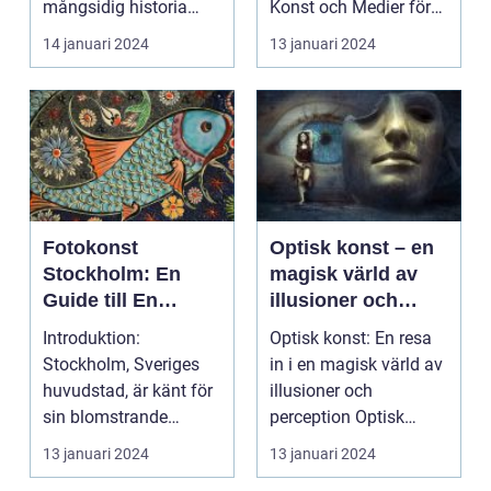
mångsidig historia
Konst och Medier för
som sträcker sig t...
Yngre Barn? ...
14 januari 2024
13 januari 2024
Fotokonst
Optisk konst – en
Stockholm: En
magisk värld av
Guide till En
illusioner och
Kreativ Upplevelse
perception
Introduktion:
Optisk konst: En resa
i Sveriges
Stockholm, Sveriges
in i en magisk värld av
Huvudstad
huvudstad, är känt för
illusioner och
sin blomstrande
perception Optisk
konstscen och
konst har genom hist...
13 januari 2024
13 januari 2024
fotokonsten ä...