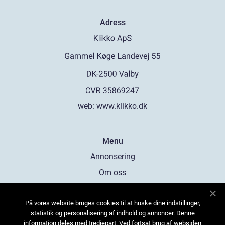
Adress
web:
www.klikko.dk
Menu
Annonsering
Om oss
Cookies
På vores website bruges cookies til at huske dine indstillinger,
Kontakta oss
statistik og personalisering af indhold og annoncer. Denne
Sitemap
information deles med tredjepart. Ved fortsat brug af websiden