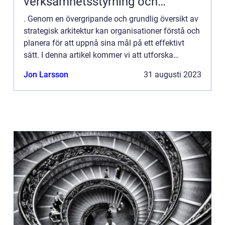
verksamhetsstyrning och
förvaltning
. Genom en övergripande och grundlig översikt av
strategisk arkitektur kan organisationer förstå och
planera för att uppnå sina mål på ett effektivt
sätt. I denna artikel kommer vi att utforska
begreppet strategisk arkitektur, dess olika typer,
Jon Larsson
31 augusti 2023
popul...