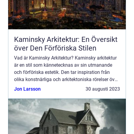
Kaminsky Arkitektur: En Översikt
över Den Förföriska Stilen
Vad är Kaminsky Arkitektur? Kaminsky arkitektur
är en stil som kännetecknas av sin utmanande
och förföriska estetik. Den tar inspiration från
olika konstnärliga och arkitektoniska rörelser över
tid och kombinerar dem på ett unikt sätt för att
Jon Larsson
30 augusti 2023
skapa i...